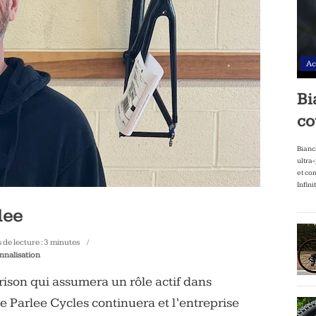
Ac
Bi
co
Bianc
ultra
et co
Infini
lee
de lecture :
3
minutes
nnalisation
rison qui assumera un rôle actif dans
e Parlee Cycles continuera et l’entreprise