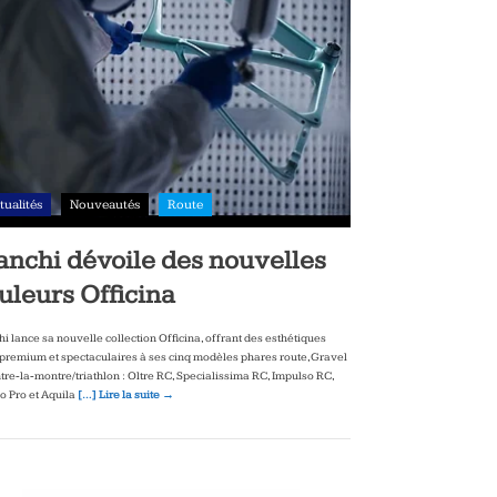
tualités
Nouveautés
Route
anchi dévoile des nouvelles
uleurs Officina
hi lance sa nouvelle collection Officina, offrant des esthétiques
‑premium et spectaculaires à ses cinq modèles phares route, Gravel
ntre‑la‑montre/triathlon : Oltre RC, Specialissima RC, Impulso RC,
to Pro et Aquila
[…] Lire la suite →