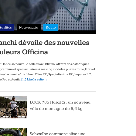
tualités
Nouveautés
Route
anchi dévoile des nouvelles
uleurs Officina
hi lance sa nouvelle collection Officina, offrant des esthétiques
‑premium et spectaculaires à ses cinq modèles phares route, Gravel
ntre‑la‑montre/triathlon : Oltre RC, Specialissima RC, Impulso RC,
to Pro et Aquila
[…] Lire la suite →
LOOK 785 HuezRS : un nouveau
vélo de montagne de 6,6 kg
Schwalbe commercialise une