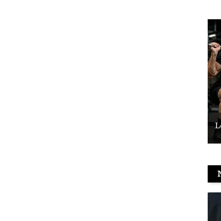
Le vélo peut-il remplacer les squats ?
L