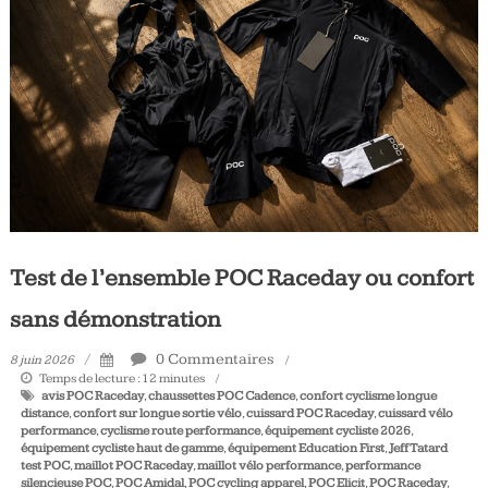
Tous
les
jours,
votre
actualité
vélo
et
triathlon
Test de l’ensemble POC Raceday ou confort
sans démonstration
0 Commentaires
8 juin 2026
Temps de lecture :
12
minutes
avis POC Raceday
,
chaussettes POC Cadence
,
confort cyclisme longue
distance
,
confort sur longue sortie vélo
,
cuissard POC Raceday
,
cuissard vélo
performance
,
cyclisme route performance
,
équipement cycliste 2026
,
équipement cycliste haut de gamme
,
équipement Education First
,
Jeff Tatard
test POC
,
maillot POC Raceday
,
maillot vélo performance
,
performance
silencieuse POC
,
POC Amidal
,
POC cycling apparel
,
POC Elicit
,
POC Raceday
,