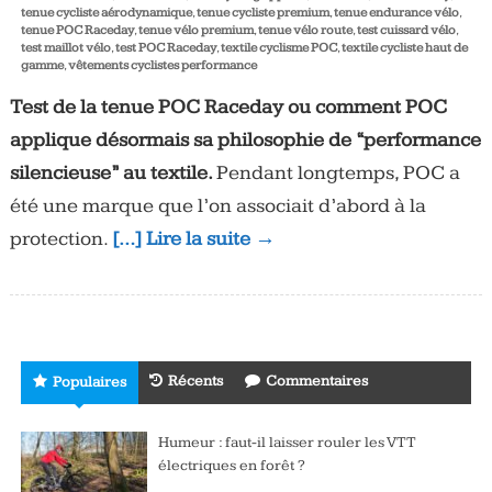
tenue cycliste aérodynamique
,
tenue cycliste premium
,
tenue endurance vélo
,
tenue POC Raceday
,
tenue vélo premium
,
tenue vélo route
,
test cuissard vélo
,
test maillot vélo
,
test POC Raceday
,
textile cyclisme POC
,
textile cycliste haut de
gamme
,
vêtements cyclistes performance
Test de la tenue POC Raceday ou comment POC
applique désormais sa philosophie de “performance
silencieuse” au textile.
Pendant longtemps, POC a
été une marque que l’on associait d’abord à la
protection.
[…] Lire la suite →
Récents
Commentaires
Populaires
Humeur : faut-il laisser rouler les VTT
électriques en forêt ?