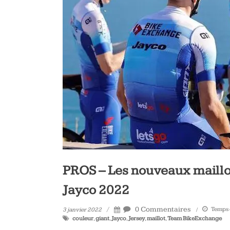
PROS – Les nouveaux maillo
Jayco 2022
0 Commentaires
Temps d
3 janvier 2022
couleur
,
giant
,
Jayco
,
Jersey
,
maillot
,
Team BikeExchange