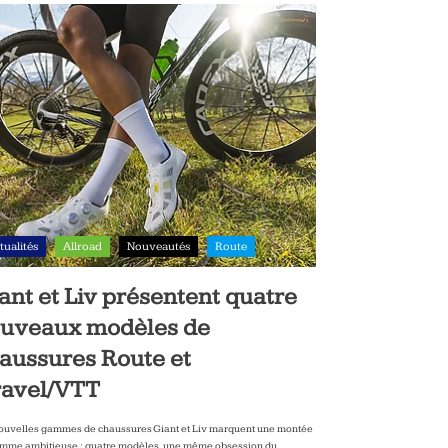
tualités
Allroad
Nouveautés
Route
ant et Liv présentent quatre
uveaux modèles de
aussures Route et
avel/VTT
ouvelles gammes de chaussures Giant et Liv marquent une montée
mme ambitieuse : quatre modèles, une même obsession du