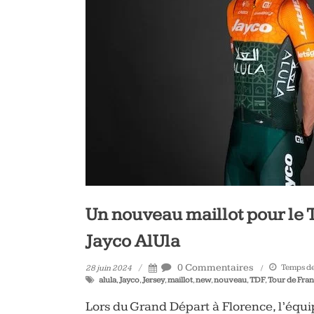
vélo
et
triathlon
Un nouveau maillot pour le 
Jayco AlUla
0 Commentaires
Temps de 
28 juin 2024
alula
,
Jayco
,
Jersey
,
maillot
,
new
,
nouveau
,
TDF
,
Tour de Fra
Lors du Grand Départ à Florence, l’équ