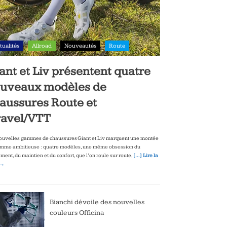
tualités
Allroad
Nouveautés
Route
ant et Liv présentent quatre
uveaux modèles de
aussures Route et
avel/VTT
ouvelles gammes de chaussures Giant et Liv marquent une montée
mme ambitieuse : quatre modèles, une même obsession du
ment, du maintien et du confort, que l’on roule sur route,
[…] Lire la
 →
Bianchi dévoile des nouvelles
couleurs Officina