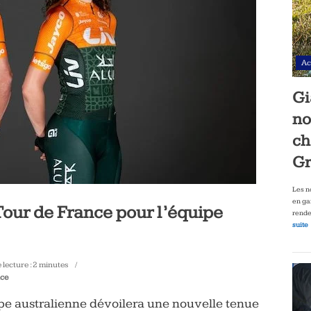
Ac
Gi
no
ch
Gr
Les n
en ga
Tour de France pour l’équipe
rende
suite
lecture :
2
minutes
nce
ipe australienne dévoilera une nouvelle tenue