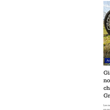
Ac
Gi
no
ch
Gr
Les n
en ga