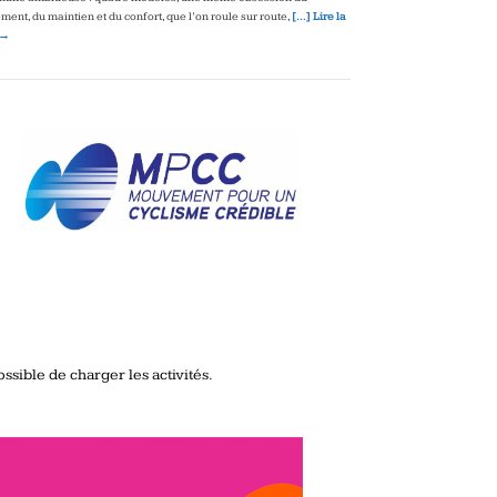
ment, du maintien et du confort, que l’on roule sur route,
[…] Lire la
 →
ssible de charger les activités.