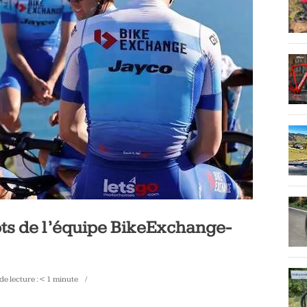
ts de l’équipe BikeExchange-
e lecture :
< 1
minute