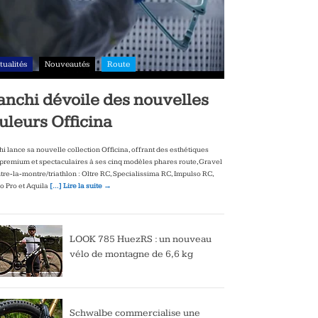
tualités
Nouveautés
Route
anchi dévoile des nouvelles
uleurs Officina
hi lance sa nouvelle collection Officina, offrant des esthétiques
‑premium et spectaculaires à ses cinq modèles phares route, Gravel
ntre‑la‑montre/triathlon : Oltre RC, Specialissima RC, Impulso RC,
to Pro et Aquila
[…] Lire la suite →
LOOK 785 HuezRS : un nouveau
vélo de montagne de 6,6 kg
Schwalbe commercialise une