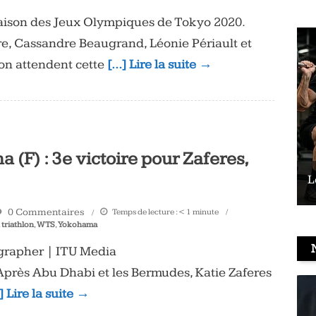
raison des Jeux Olympiques de Tokyo 2020.
re, Cassandre Beaugrand, Léonie Périault et
lon attendent cette
[…] Lire la suite →
F) : 3e victoire pour Zaferes,
Le vélo peut-il remplacer les squats ?
L
0 Commentaires
Temps de lecture :
< 1
minute
,
triathlon
,
WTS
,
Yokohama
ographer | ITU Media
rès Abu Dhabi et les Bermudes, Katie Zaferes
] Lire la suite →