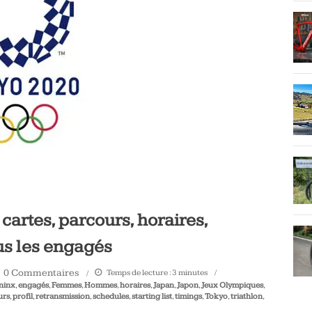
cartes, parcours, horaires,
ous les engagés
0 Commentaires
Temps de lecture :
3
minutes
ninx
,
engagés
,
Femmes
,
Hommes
,
horaires
,
Japan
,
Japon
,
Jeux Olympiques
,
urs
,
profil
,
retransmission
,
schedules
,
starting list
,
timings
,
Tokyo
,
triathlon
,