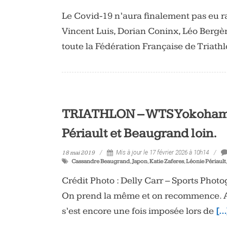
Le Covid-19 n’aura finalement pas eu 
Vincent Luis, Dorian Coninx, Léo Bergè
toute la Fédération Française de Triath
TRIATHLON – WTS Yokohama (
Périault et Beaugrand loin.
18 mai 2019
Mis à jour le 17 février 2026 à 10h14
Cassandre Beaugrand
,
Japon
,
Katie Zaferes
,
Léonie Périault
Crédit Photo : Delly Carr – Sports Phot
On prend la même et on recommence. Ap
s’est encore une fois imposée lors de
[…