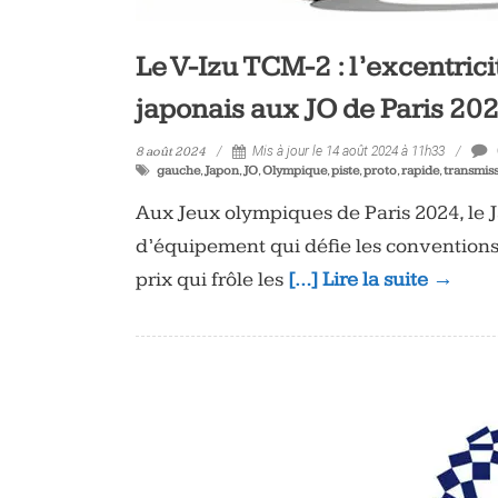
Le V-Izu TCM-2 : l’excentric
japonais aux JO de Paris 20
8 août 2024
Mis à jour le 14 août 2024 à 11h33
gauche
,
Japon
,
JO
,
Olympique
,
piste
,
proto
,
rapide
,
transmis
Aux Jeux olympiques de Paris 2024, le J
d’équipement qui défie les conventions 
prix qui frôle les
[…] Lire la suite →