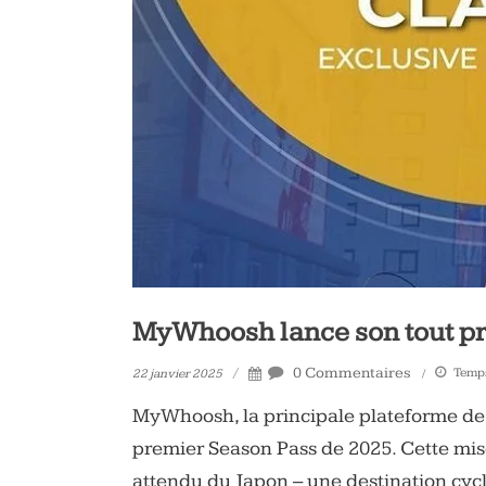
vélo
et
triathlon
MyWhoosh lance son tout pr
0 Commentaires
Temps
22 janvier 2025
MyWhoosh, la principale plateforme de c
premier Season Pass de 2025. Cette mise
attendu du Japon – une destination cyc