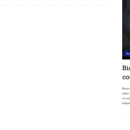
Ac
Bi
co
Bianc
ultra
et co
Infini