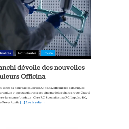
tualités
Nouveautés
Route
anchi dévoile des nouvelles
uleurs Officina
hi lance sa nouvelle collection Officina, offrant des esthétiques
‑premium et spectaculaires à ses cinq modèles phares route, Gravel
ntre‑la‑montre/triathlon : Oltre RC, Specialissima RC, Impulso RC,
to Pro et Aquila
[…] Lire la suite →