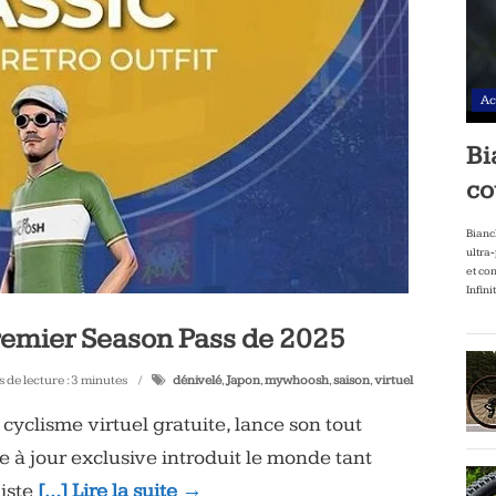
Ac
Bi
co
Bianc
ultra
et co
Infini
emier Season Pass de 2025
 de lecture :
3
minutes
dénivelé
,
Japon
,
mywhoosh
,
saison
,
virtuel
yclisme virtuel gratuite, lance son tout
 à jour exclusive introduit le monde tant
liste
[…] Lire la suite →