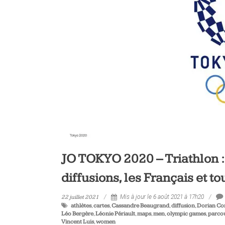
JO TOKYO 2020 – Triathlon : 
diffusions, les Français et t
22 juillet 2021
Mis à jour le 6 août 2021 à 17h20
athlètes
,
cartes
,
Cassandre Beaugrand
,
diffusion
,
Dorian Co
Léo Bergère
,
Léonie Périault
,
maps
,
men
,
olympic games
,
parco
Vincent Luis
,
women