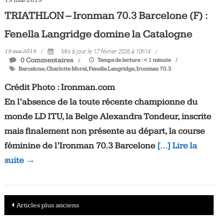
19 mai 2019
TRIATHLON – Ironman 70.3 Barcelone (F) :
Fenella Langridge domine la Catalogne
19 mai 2019
Mis à jour le 17 février 2026 à 10h14
0 Commentaires
Temps de lecture :
< 1
minute
Barcelone
,
Charlotte Morel
,
Fenella Langridge
,
Ironman 70.3
Crédit Photo : Ironman.com
En l’absence de la toute récente championne du
monde LD ITU, la Belge Alexandra Tondeur, inscrite
mais finalement non présente au départ, la course
féminine de l’Ironman 70.3 Barcelone
[…] Lire la
suite →
Navigation
Articles plus anciens