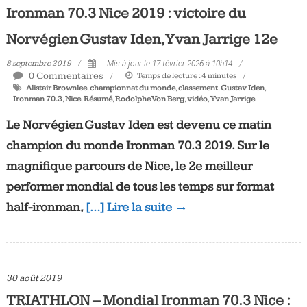
Ironman 70.3 Nice 2019 : victoire du
Norvégien Gustav Iden, Yvan Jarrige 12e
8 septembre 2019
Mis à jour le 17 février 2026 à 10h14
0 Commentaires
Temps de lecture :
4
minutes
Alistair Brownlee
,
championnat du monde
,
classement
,
Gustav Iden
,
Ironman 70.3
,
Nice
,
Résumé
,
Rodolphe Von Berg
,
vidéo
,
Yvan Jarrige
Le Norvégien Gustav Iden est devenu ce matin
champion du monde Ironman 70.3 2019. Sur le
magnifique parcours de Nice, le 2e meilleur
performer mondial de tous les temps sur format
half-ironman,
[…] Lire la suite →
30 août 2019
TRIATHLON – Mondial Ironman 70.3 Nice :