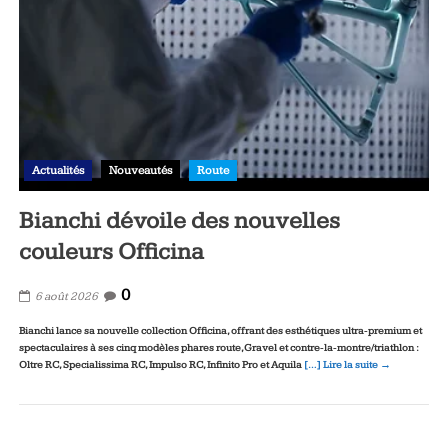
Actualités
Nouveautés
Route
Bianchi dévoile des nouvelles
couleurs Officina
0
6 août 2026
Bianchi lance sa nouvelle collection Officina, offrant des esthétiques ultra‑premium et
spectaculaires à ses cinq modèles phares route, Gravel et contre‑la‑montre/triathlon :
Oltre RC, Specialissima RC, Impulso RC, Infinito Pro et Aquila
[…] Lire la suite →