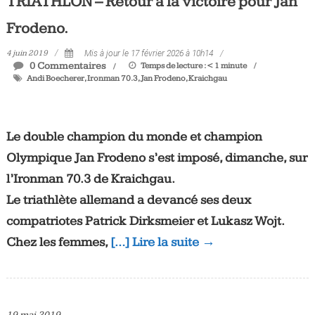
TRIATHLON – Retour à la victoire pour Jan
Frodeno.
4 juin 2019
Mis à jour le 17 février 2026 à 10h14
0 Commentaires
Temps de lecture :
< 1
minute
Andi Boecherer
,
Ironman 70.3
,
Jan Frodeno
,
Kraichgau
Le double champion du monde et champion
Olympique Jan Frodeno s’est imposé, dimanche, sur
l’Ironman 70.3 de Kraichgau.
Le triathlète allemand a devancé ses deux
compatriotes Patrick Dirksmeier et Lukasz Wojt.
Chez les femmes,
[…] Lire la suite →