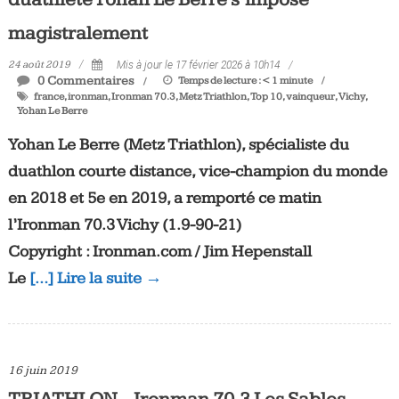
magistralement
24 août 2019
Mis à jour le 17 février 2026 à 10h14
0 Commentaires
Temps de lecture :
< 1
minute
france
,
ironman
,
Ironman 70.3
,
Metz Triathlon
,
Top 10
,
vainqueur
,
Vichy
,
Yohan Le Berre
Yohan Le Berre (Metz Triathlon), spécialiste du
duathlon courte distance, vice-champion du monde
en 2018 et 5e en 2019, a remporté ce matin
l’Ironman 70.3 Vichy (1.9-90-21)
Copyright : Ironman.com / Jim Hepenstall
Le
[…] Lire la suite →
16 juin 2019