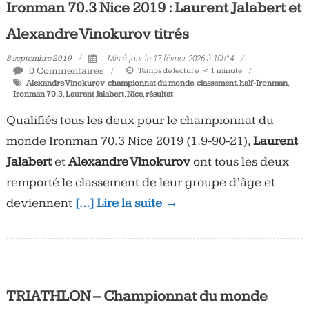
Ironman 70.3 Nice 2019 : Laurent Jalabert et
Alexandre Vinokurov titrés
8 septembre 2019
Mis à jour le 17 février 2026 à 10h14
0 Commentaires
Temps de lecture :
< 1
minute
Alexandre Vinokurov
,
championnat du monde
,
classement
,
half-Ironman
,
Ironman 70.3
,
Laurent Jalabert
,
Nice
,
résultat
Qualifiés tous les deux pour le championnat du
monde Ironman 70.3 Nice 2019 (1.9-90-21),
Laurent
Jalabert
et
Alexandre Vinokurov
ont tous les deux
remporté le classement de leur groupe d’âge et
deviennent
[…] Lire la suite →
TRIATHLON – Championnat du monde