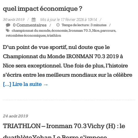
quel impact économique ?
30 août 2019
Mis à jour le 17 février 2026 à 10h14
0 Commentaires
Temps de lecture :
3
minutes
championnat du monde
,
économie
,
Ironman 70.3
,
Nice
,
parcours
,
retombées économiques
,
triathlon
D’un point de vue sportif, nul doute que le
Championnat du Monde IRONMAN 70.3 2019 à
Nice sera exceptionnel. Une fois de plus, l’histoire
s’écrira entre les meilleurs mondiaux sur la célèbre
[…] Lire la suite →
24 août 2019
TRIATHLON – Ironman 70.3 Vichy (H) : le
duathlète Yohan Le Berre s’impose