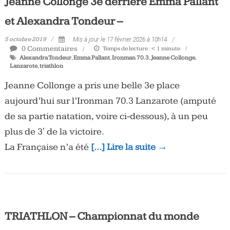
Jeanne Collonge 3e derrière Emma Pallant
et Alexandra Tondeur –
5 octobre 2019
Mis à jour le 17 février 2026 à 10h14
0 Commentaires
Temps de lecture :
< 1
minute
Alexandra Tondeur
,
Emma Pallant
,
Ironman 70.3
,
Jeanne Collonge
,
Lanzarote
,
triathlon
Jeanne Collonge a pris une belle 3e place
aujourd’hui sur l’Ironman 70.3 Lanzarote (amputé
de sa partie natation, voire ci-dessous), à un peu
plus de 3′ de la victoire.
La Française n’a été
[…] Lire la suite →
TRIATHLON – Championnat du monde