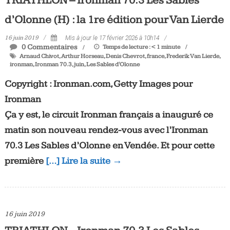
TRIATHLON – Ironman 70.3 Les Sables
d’Olonne (H) : la 1re édition pour Van Lierde
16 juin 2019
Mis à jour le 17 février 2026 à 10h14
0 Commentaires
Temps de lecture :
< 1
minute
Arnaud Chivot
,
Arthur Horseau
,
Denis Chevrot
,
france
,
Frederik Van Lierde
,
ironman
,
Ironman 70.3
,
juin
,
Les Sables d'Olonne
Copyright : Ironman.com, Getty Images pour
Ironman
Ça y est, le circuit Ironman français a inauguré ce
matin son nouveau rendez-vous avec l’Ironman
70.3 Les Sables d’Olonne en Vendée. Et pour cette
première
[…] Lire la suite →
16 juin 2019