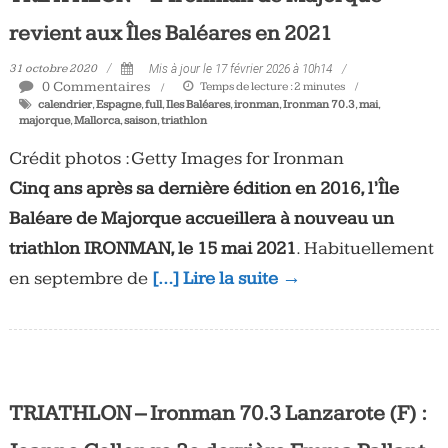
Tous
revient aux Îles Baléares en 2021
les
jours,
31 octobre 2020
Mis à jour le 17 février 2026 à 10h14
0 Commentaires
Temps de lecture :
2
minutes
votre
calendrier
,
Espagne
,
full
,
Iles Baléares
,
ironman
,
Ironman 70.3
,
mai
,
actualité
majorque
,
Mallorca
,
saison
,
triathlon
vélo
Crédit photos : Getty Images for Ironman
et
triathlon
Cinq ans après sa dernière édition en 2016, l’Île
Baléare de Majorque accueillera à nouveau un
triathlon IRONMAN, le 15 mai 2021
. Habituellement
en septembre de
[…] Lire la suite →
TRIATHLON – Ironman 70.3 Lanzarote (F) :