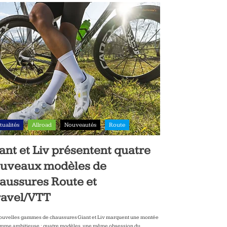
tualités
Allroad
Nouveautés
Route
ant et Liv présentent quatre
uveaux modèles de
aussures Route et
avel/VTT
ouvelles gammes de chaussures Giant et Liv marquent une montée
mme ambitieuse : quatre modèles, une même obsession du