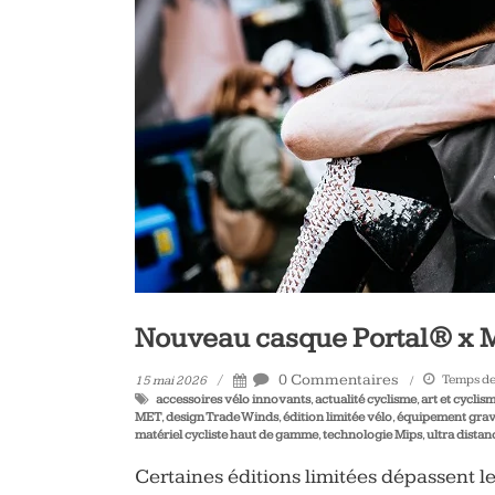
vélo
et
triathlon
Nouveau casque Portal® x 
0 Commentaires
Temps de 
15 mai 2026
accessoires vélo innovants
,
actualité cyclisme
,
art et cyclis
MET
,
design Trade Winds
,
édition limitée vélo
,
équipement grav
matériel cycliste haut de gamme
,
technologie Mips
,
ultra distan
Certaines éditions limitées dépassent le