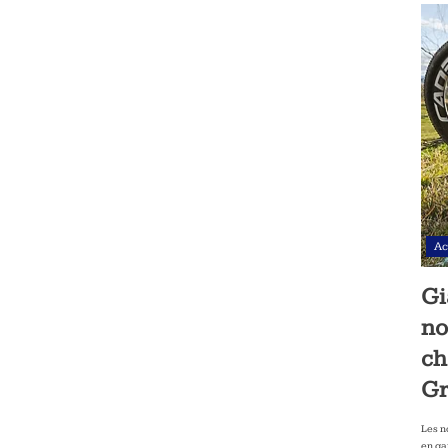
Ac
Gi
no
ch
Gr
Les n
en ga