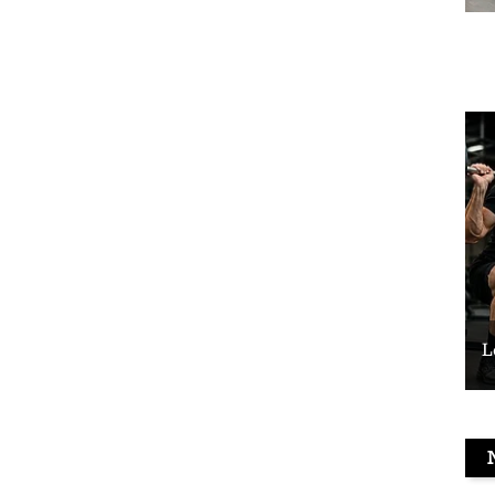
Le vélo peut-il remplacer les squats ?
L