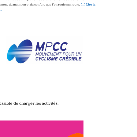
ment, du maintien et du confort, que l’on roule sur route,
[…] Lire la
 →
ssible de charger les activités.