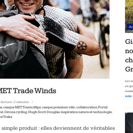
Ac
Gi
no
ch
Gr
Les n
en ga
MET Trade Winds
rende
suite
lecture :
2
minutes
me
,
casque MET Trenta Mips
,
casque premium vélo
,
collaboration Portal
el
,
Girona cycling
,
Hugh Scott Douglas
,
inspiration nature et technologie
,
ce Traka
 simple produit : elles deviennent de véritables