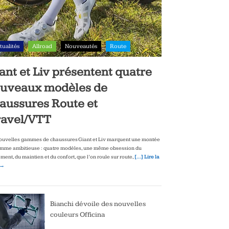
tualités
Allroad
Nouveautés
Route
ant et Liv présentent quatre
uveaux modèles de
aussures Route et
avel/VTT
ouvelles gammes de chaussures Giant et Liv marquent une montée
mme ambitieuse : quatre modèles, une même obsession du
ment, du maintien et du confort, que l’on roule sur route,
[…] Lire la
 →
Bianchi dévoile des nouvelles
couleurs Officina