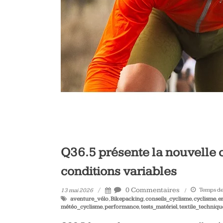
vélo
et
triathlon
Q36.5 présente la nouvelle c
conditions variables
0 Commentaires
Temps de 
13 mai 2026
aventure_vélo
,
Bikepacking
,
conseils_cyclisme
,
cyclisme
,
e
météo_cyclisme
,
performance
,
tests_matériel
,
textile_techniqu