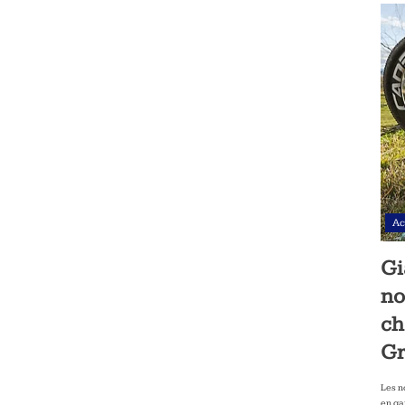
Ac
Gi
no
ch
Gr
Les n
en ga