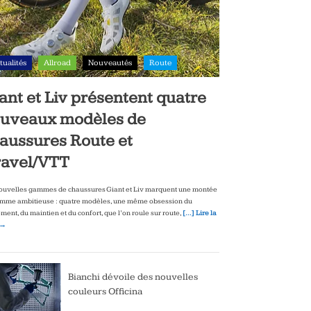
tualités
Allroad
Nouveautés
Route
ant et Liv présentent quatre
uveaux modèles de
aussures Route et
avel/VTT
ouvelles gammes de chaussures Giant et Liv marquent une montée
mme ambitieuse : quatre modèles, une même obsession du
ment, du maintien et du confort, que l’on roule sur route,
[…] Lire la
 →
Bianchi dévoile des nouvelles
couleurs Officina