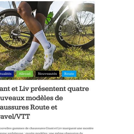
tualités
Allroad
Nouveautés
Route
ant et Liv présentent quatre
uveaux modèles de
aussures Route et
avel/VTT
ouvelles gammes de chaussures Giant et Liv marquent une montée
mme ambitieuse : quatre modèles, une même obsession du