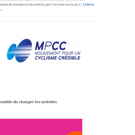
ment, du maintien et du confort, que l’on roule sur route,
[…] Lire la
 →
ssible de charger les activités.