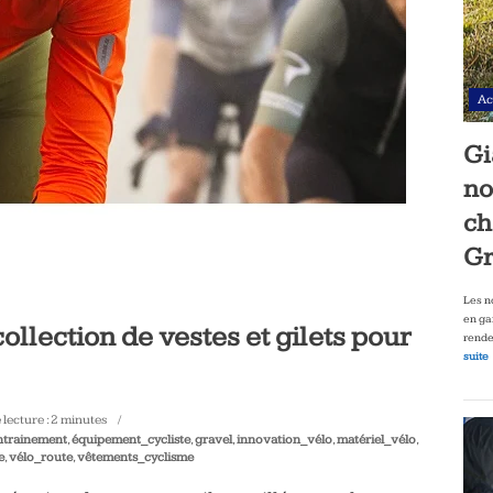
Ac
Gi
no
ch
Gr
Les n
en ga
ollection de vestes et gilets pour
rende
suite
lecture :
2
minutes
ntrainement
,
équipement_cycliste
,
gravel
,
innovation_vélo
,
matériel_vélo
,
e
,
vélo_route
,
vêtements_cyclisme