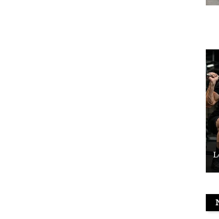
Le vélo peut-il remplacer les squats ?
L