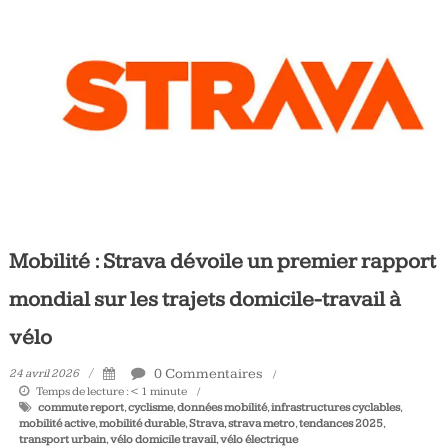
Tous
les
jours,
votre
actualité
vélo
et
triathlon
Mobilité : Strava dévoile un premier rapport
mondial sur les trajets domicile-travail à
vélo
0 Commentaires
24 avril 2026
Temps de lecture :
< 1
minute
commute report
,
cyclisme
,
données mobilité
,
infrastructures cyclables
,
mobilité active
,
mobilité durable
,
Strava
,
strava metro
,
tendances 2025
,
transport urbain
,
vélo domicile travail
,
vélo électrique