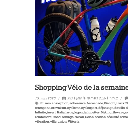
vélo
et
triathlon
Shopping Vélo de la semaine
13 mars 2026
Mis à jour le 18 mars 2026 à 17h02
35 mm
,
absorption
,
adhérence
,
Aeroshade
,
Bianchi
,
BlackCh
crampons
,
crevaison
,
cyclisme
,
cyclosport
,
déjantage
,
douille
,
d
Infinito
,
insert
,
Italie
,
large
,
légende
,
lunettes
,
Met
,
northwave
,
n
rendement
,
Road
,
roulage
,
saison
,
Scion
,
section
,
sécurité
,
semel
vibration
,
ville
,
vision
,
Vittoria