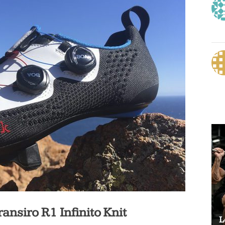
ransiro R1 Infinito Knit
Le vélo peut-il remplacer les squats ?
L