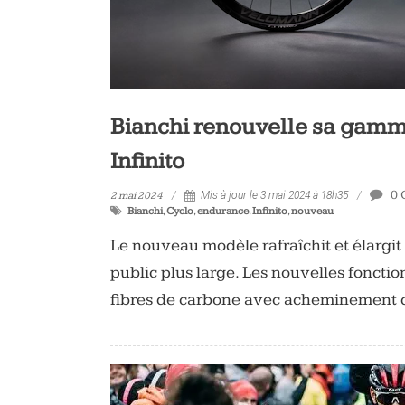
Bianchi renouvelle sa gamm
Infinito
0 
2 mai 2024
Mis à jour le 3 mai 2024 à 18h35
Bianchi
,
Cyclo
,
endurance
,
Infinito
,
nouveau
Le nouveau modèle rafraîchit et élargit
public plus large. Les nouvelles foncti
fibres de carbone avec acheminement d