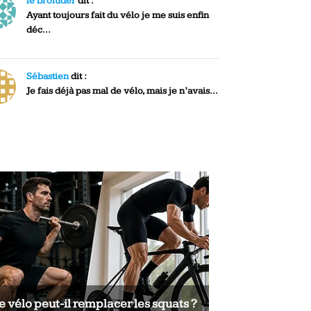
le broiuder
dit :
Ayant toujours fait du vélo je me suis enfin
déc...
Sébastien
dit :
Je fais déjà pas mal de vélo, mais je n’avais...
e vélo peut-il remplacer les squats ?
Le vélo peut-il