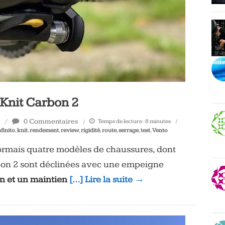
o Knit Carbon 2
0 Commentaires
Temps de lecture :
8
minutes
nfinito
,
knit
,
rendement
,
review
,
rigidité
,
route
,
serrage
,
test
,
Vento
ormais quatre modèles de chaussures, dont
bon 2 sont déclinées avec une empeigne
on et un maintien
[…] Lire la suite →