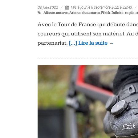
30 juin 2022
Mis à jour le 8 septembre 2022 à 22h43
Aliante
,
antares
,
Arione
,
chaussures
,
Fi'zi:k
,
Infinito
,
roglic
,
s
Avec le Tour de France qui débute dans d
coureurs qui utilisent son matériel. Au 
partenariat,
[…] Lire la suite →