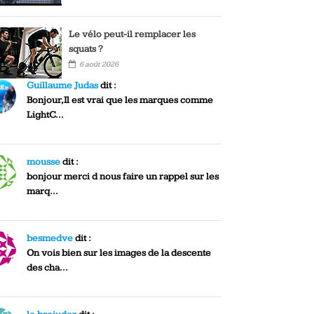
Le vélo peut-il remplacer les
squats ?
6 août 2026
Guillaume Judas
dit :
Bonjour,Il est vrai que les marques comme
LightC...
mousse
dit :
bonjour merci d nous faire un rappel sur les
marq...
besmedve
dit :
On vois bien sur les images de la descente
des cha...