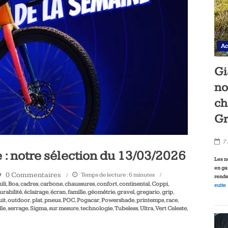
Ac
Gi
no
ch
Gr
7
 : notre sélection du 13/03/2026
Les n
en ga
0 Commentaires
Temps de lecture :
6
minutes
rende
ili
,
Boa
,
cadres
,
carbone
,
chaussures
,
confort
,
continental
,
Coppi
,
suite
urabilité
,
éclairage
,
écran
,
famille
,
géométrie
,
gravel
,
gregario
,
grip
,
uit
,
outdoor
,
plat
,
pneus
,
POC
,
Pogacar
,
Powershade
,
printemps
,
race
,
le
,
serrage
,
Sigma
,
sur mesure
,
technologie
,
Tubeless
,
Ultra
,
Vert Celeste
,