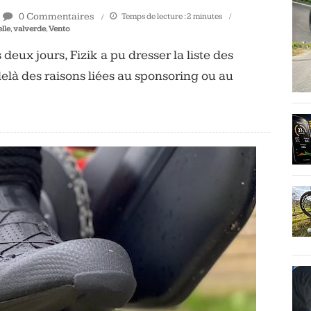
0 Commentaires
Temps de lecture :
2
minutes
elle
,
valverde
,
Vento
eux jours, Fizik a pu dresser la liste des
delà des raisons liées au sponsoring ou au