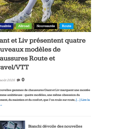
tualités
Allroad
Nouveautés
Route
ant et Liv présentent quatre
uveaux modèles de
aussures Route et
avel/VTT
0
 août 2026
ouvelles gammes de chaussures Giant et Liv marquent une montée
mme ambitieuse : quatre modèles, une même obsession du
ment, du maintien et du confort, que l’on roule sur route,
[…] Lire la
 →
Bianchi dévoile des nouvelles