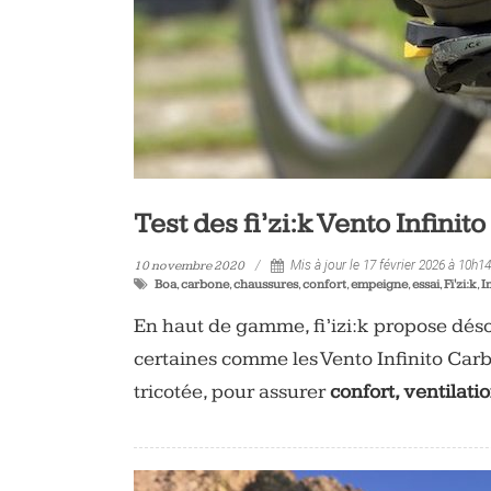
Test des fi’zi:k Vento Infinit
10 novembre 2020
Mis à jour le 17 février 2026 à 10h14
Boa
,
carbone
,
chaussures
,
confort
,
empeigne
,
essai
,
Fi'zi:k
,
I
En haut de gamme, fi’izi:k propose dés
certaines comme les Vento Infinito Car
tricotée, pour assurer
confort, ventilati