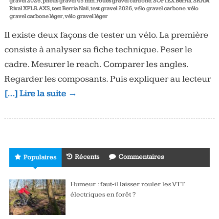
gravel 2026
,
pneus gravel 45 mm
,
roues gravel carbone
,
SOFTEX Berria
,
SRAM
Rival XPLR AXS
,
test Berria Naii
,
test gravel 2026
,
vélo gravel carbone
,
vélo
gravel carbone léger
,
vélo gravel léger
Il existe deux façons de tester un vélo. La première
consiste à analyser sa fiche technique. Peser le
cadre. Mesurer le reach. Comparer les angles.
Regarder les composants. Puis expliquer au lecteur
[…] Lire la suite →
Récents
Commentaires
Populaires
Humeur : faut-il laisser rouler les VTT
électriques en forêt ?