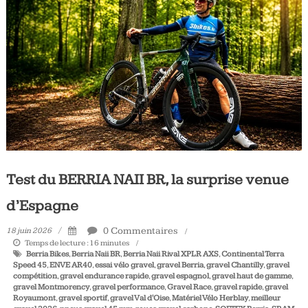
Tous
les
jours,
votre
actualité
vélo
et
triathlon
Test du BERRIA NAII BR, la surprise venue
d’Espagne
0 Commentaires
18 juin 2026
Temps de lecture :
16
minutes
Berria Bikes
,
Berria Naii BR
,
Berria Naii Rival XPLR AXS
,
Continental Terra
Speed 45
,
ENVE AR40
,
essai vélo gravel
,
gravel Berria
,
gravel Chantilly
,
gravel
compétition
,
gravel endurance rapide
,
gravel espagnol
,
gravel haut de gamme
,
gravel Montmorency
,
gravel performance
,
Gravel Race
,
gravel rapide
,
gravel
Royaumont
,
gravel sportif
,
gravel Val d'Oise
,
Matériel Vélo Herblay
,
meilleur