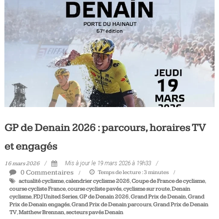
Tous
les
jours,
votre
actualité
vélo
et
triathlon
GP de Denain 2026 : parcours, horaires TV
et engagés
16 mars 2026
Mis à jour le 19 mars 2026 à 19h33
0 Commentaires
Temps de lecture :
3
minutes
actualité cyclisme
,
calendrier cyclisme 2026
,
Coupe de France de cyclisme
,
course cycliste France
,
course cycliste pavés
,
cyclisme sur route
,
Denain
cyclisme
,
FDJ United Series
,
GP de Denain 2026
,
Grand Prix de Denain
,
Grand
Prix de Denain engagés
,
Grand Prix de Denain parcours
,
Grand Prix de Denain
TV
,
Matthew Brennan
,
secteurs pavés Denain