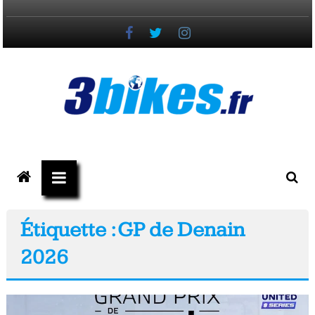
Passer
au
contenu
3bikes.fr
votre
magazine
Vélo,
Étiquette : GP de Denain
Gravel
2026
&
Triathlon