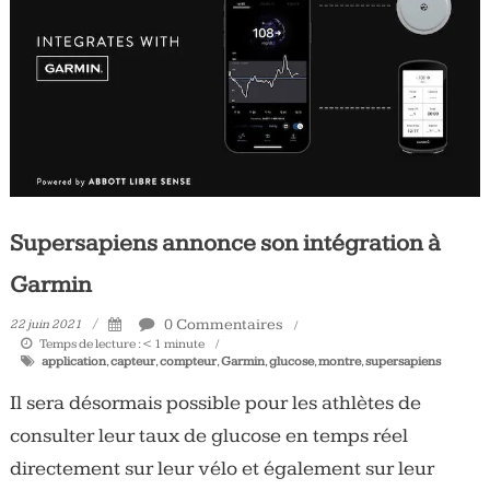
Tous
les
jours,
votre
actualité
vélo
et
triathlon
Supersapiens annonce son intégration à
Garmin
0 Commentaires
22 juin 2021
Temps de lecture :
< 1
minute
application
,
capteur
,
compteur
,
Garmin
,
glucose
,
montre
,
supersapiens
Il sera désormais possible pour les athlètes de
consulter leur taux de glucose en temps réel
directement sur leur vélo et également sur leur