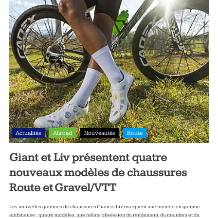
Actualités
Allroad
Nouveautés
Route
Giant et Liv présentent quatre
nouveaux modèles de chaussures
Route et Gravel/VTT
Les nouvelles gammes de chaussures Giant et Liv marquent une montée en gamme
ambitieuse : quatre modèles, une même obsession du rendement, du maintien et du