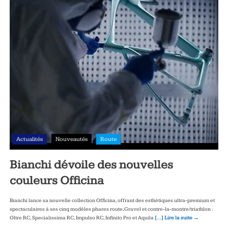
Actualités
Nouveautés
Route
Bianchi dévoile des nouvelles
couleurs Officina
Bianchi lance sa nouvelle collection Officina, offrant des esthétiques ultra‑premium et
spectaculaires à ses cinq modèles phares route, Gravel et contre‑la‑montre/triathlon :
Oltre RC, Specialissima RC, Impulso RC, Infinito Pro et Aquila
[…] Lire la suite →