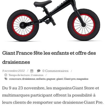
Tous
les
jours,
votre
actualité
vélo
et
triathlon
Giant France fête les enfants et offre des
draisiennes
0 Commentaires
9 novembre 2022
Temps de lecture :
2
minutes
concours
,
draisienne
,
enfants
,
gagner
,
giant
,
Giant pre
,
magasins
Du 9 au 23 novembre, les magasins Giant Store et
multimarques participant offrent la possibilité à
leurs clients de remporter une draisienne Giant Pre.