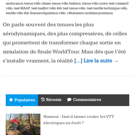
endurance
,
tenue vélo classe
,
tenue vélo fashion
,
tenue vélo noire
,
test cuissard
vélo
,
test MAAP
,
test maillot vélo été
,
test tenue vélo
,
test textile technique vélo
,
textile vélo été
,
thermorégulation vélo
,
vêtements cyclisme premium
On parle souvent des tenues les plus
aérodynamiques, des plus compressives, de celles
qui promettent de transformer chaque sortie en
simulation de finale WorldTour. Mais dès que l’été
s’installe vraiment, la réalité
[…] Lire la suite →
Récents
Commentaires
Populaires
Humeur : faut-il laisser rouler les VTT
électriques en forêt ?