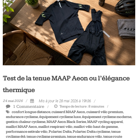
Tous
les
jours,
votre
actualité
vélo
et
triathlon
Test de la tenue MAAP Aeon ou l’élégance
thermique
24 mai 2026
Mis à jour le 28 mai 2026 à 19h36
1 Commentaire
Temps de lecture :
8
minutes
confort longue distance
,
cuissard MAAP Aeon
,
cuissard vélo premium
,
endurance cyclisme
,
équipement cyclisme luxe
,
équipement cyclisme moderne
,
gestion chaleur cyclisme
,
MAAP Aeon Black Series
,
MAAP cycling apparel
,
maillot MAAP Aeon
,
maillot respirant vélo
,
maillot vélo haut de gamme
,
performance estivale vélo
,
Polartec Delta
,
Polartec Delta cyclisme
,
tenue
cyclisme été
,
tenue cyclisme premium
,
tenue endurance vélo
,
tenue route