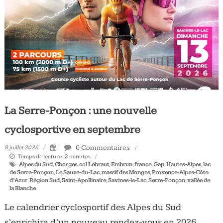
Tous
les
jours,
votre
actualité
vélo
et
triathlon
La Serre-Ponçon : une nouvelle
cyclosportive en septembre
0 Commentaires
8 juillet 2026
Temps de lecture :
2
minutes
Alpes du Sud
,
Chorges
,
col Lebraut
,
Embrun
,
france
,
Gap
,
Hautes-Alpes
,
lac
de Serre-Ponçon
,
Le Sauze-du-Lac
,
massif des Monges
,
Provence-Alpes-Côte
d’Azur
,
Région Sud
,
Saint-Apollinaire
,
Savines-le-Lac
,
Serre-Ponçon
,
vallée de
la Blanche
Le calendrier cyclosportif des Alpes du Sud
s’enrichira d’un nouveau rendez-vous en 2026.