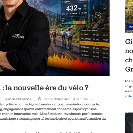
Ac
Gi
no
ch
Gr
Les n
 la nouvelle ère du vélo ?
en ga
rende
suite
0 Commentaires
Temps de lecture :
13
minutes
le
,
cyclisme connecté
,
cyclisme indoor
,
cyclisme indoor connecté
,
ng
,
engagement sportif
,
entraînement connecté
,
esport cyclisme
,
-trainer
,
innovation vélo
,
Matt Smithson
,
mywhoosh
,
performance
 numérique
,
streaming sportif
,
technologie et sport
,
transformation du