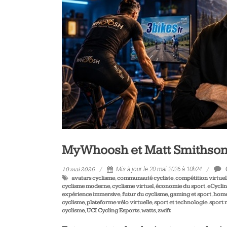
vélo
et
triathlon
MyWhoosh et Matt Smithson :
10 mai 2026
Mis à jour le 20 mai 2026 à 10h24
avatars cyclisme
,
communauté cycliste
,
compétition virtuel
cyclisme moderne
,
cyclisme virtuel
,
économie du sport
,
eCycli
expérience immersive
,
futur du cyclisme
,
gaming et sport
,
home
cyclisme
,
plateforme vélo virtuelle
,
sport et technologie
,
sport
cyclisme
,
UCI Cycling Esports
,
watts
,
zwift