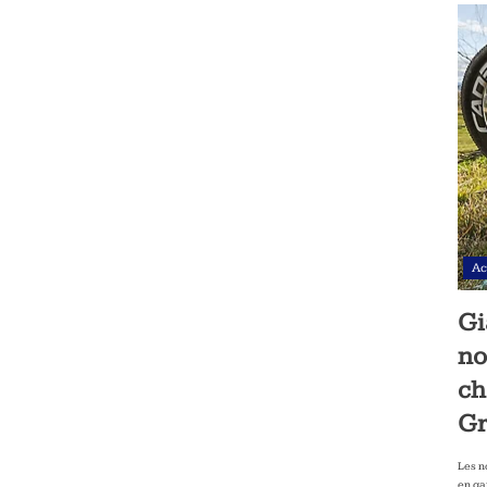
Ac
Gi
no
ch
Gr
Les n
en ga