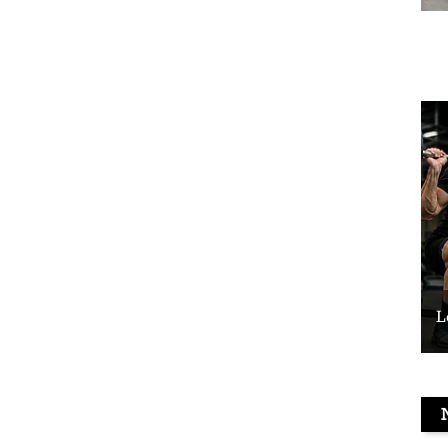
Le vélo peut-il remplacer les squats ?
L