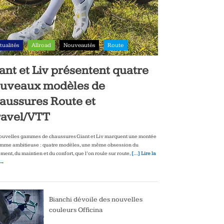
tualités
Allroad
Nouveautés
Route
ant et Liv présentent quatre
uveaux modèles de
aussures Route et
avel/VTT
ouvelles gammes de chaussures Giant et Liv marquent une montée
mme ambitieuse : quatre modèles, une même obsession du
ment, du maintien et du confort, que l’on roule sur route,
[…] Lire la
 →
Bianchi dévoile des nouvelles
couleurs Officina