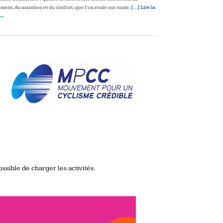
ment, du maintien et du confort, que l’on roule sur route,
[…] Lire la
 →
ssible de charger les activités.