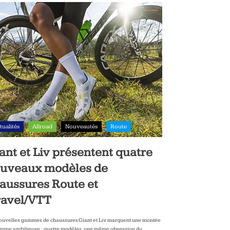
tualités
Allroad
Nouveautés
Route
ant et Liv présentent quatre
uveaux modèles de
aussures Route et
avel/VTT
ouvelles gammes de chaussures Giant et Liv marquent une montée
mme ambitieuse : quatre modèles, une même obsession du