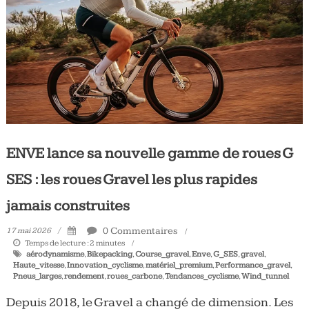
Tous
les
jours,
votre
actualité
vélo
et
triathlon
ENVE lance sa nouvelle gamme de roues G
SES : les roues Gravel les plus rapides
jamais construites
0 Commentaires
17 mai 2026
Temps de lecture :
2
minutes
aérodynamisme
,
Bikepacking
,
Course_gravel
,
Enve
,
G_SES
,
gravel
,
Haute_vitesse
,
Innovation_cyclisme
,
matériel_premium
,
Performance_gravel
,
Pneus_larges
,
rendement
,
roues_carbone
,
Tendances_cyclisme
,
Wind_tunnel
Depuis 2018, le Gravel a changé de dimension. Les