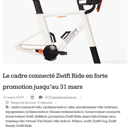
Tous
les
jours,
votre
actualité
vélo
et
triathlon
Le cadre connecté Zwift Ride en forte
promotion jusqu’au 31 mars
0 Commentaires
12 mars 2026
Temps de lecture :
2
minutes
cadre connecté vélo
,
cyclisme indoor
,
elite
,
entraînement vélo intérieur
,
équipement cyclisme indoor
,
fitness cyclisme indoor
,
home trainer connecté
,
home trainer Zwift
,
JetBlack
,
promotion Zwift Ride
,
smart bike frame
,
tacx
,
training vélo virtuel
,
Van Rysel
,
vélo indoor
,
Wahoo
,
zwift
,
Zwift Cog
,
Zwift
Ready
,
Zwift Ride