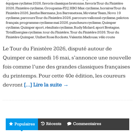
équipes cyclistes 2026
,
favoris classique bretonne
,
favoris Tour du Finistère
2026
,
Finistère cyclisme
,
Groupama-FDJ
,
HBO Max cyclisme
,
horaires Tour du
Finistère 2026
,
Jenthe Biermans
,
Jon Barrenetxea
,
Movistar Team
,
Novo 19
cyclisme
,
parcours Tour du Finistère 2026
,
parcours vallonné cyclisme
,
peloton
français
,
programme cyclisme mai 2026
,
puncheurs cyclisme
,
Quimper
cyclisme
,
Quimper sport
,
résultats cyclisme
,
Rudy Molard
,
sport Bretagne
,
TotalEnergies cyclisme
,
tour du Finistère
,
Tour du Finistère 2026
,
Tour du
Finistère Quimper
,
Unibet Rose Rockets
,
Valentin Madouas
,
vélo route
Le Tour du Finistère 2026, disputé autour de
Quimper ce samedi 16 mai, s’annonce une nouvelle
fois comme l’une des grandes classiques françaises
du printemps. Pour cette 40e édition, les coureurs
devront
[…] Lire la suite →
Récents
Commentaires
Populaires