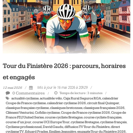
Tous
les
jours,
votre
actualité
vélo
et
triathlon
Tour du Finistère 2026 : parcours, horaires
et engagés
12 mai 2026
Mis à jour le 16 mai 2026 à 20h29
0 Commentaires
Temps de lecture :
3
minutes
actualité cyclisme
,
actualités vélo
,
Caja Rural Seguros RGA
,
calendrier
Coupe de France cyclisme
,
calendrier cyclisme 2026
,
circuit final Quimper
,
classique française cyclisme
,
classiques bretonnes
,
classiques françaises 2026
,
Clément Venturini
,
Cofidis cyclisme
,
Coupe de France cyclisme 2026
,
Coupe de
France FDJ United Series
,
course cycliste Bretagne
,
course cycliste française
,
course d’un jour
,
course UCI Europe Tour
,
cyclisme Bretagne
,
cyclisme français
,
Cyclisme professionnel
,
David Gaudu
,
diffusion TV Tour du Finistère
,
direct
cyclisme TV
,
Eduard Prades
,
Emilien Jeannière
,
engagés Tour du Finistère 2026
,