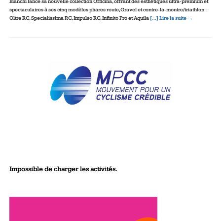
Bianchi lance sa nouvelle collection Officina, offrant des esthétiques ultra‑premium et
spectaculaires à ses cinq modèles phares route, Gravel et contre‑la‑montre/triathlon :
Oltre RC, Specialissima RC, Impulso RC, Infinito Pro et Aquila
[…] Lire la suite →
Impossible de charger les activités.