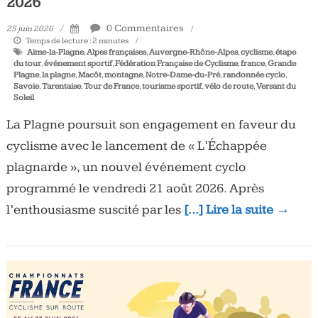
2026
0 Commentaires
25 juin 2026
Temps de lecture :
2
minutes
Aime-la-Plagne
,
Alpes françaises
,
Auvergne-Rhône-Alpes
,
cyclisme
,
étape
du tour
,
événement sportif
,
Fédération Française de Cyclisme
,
france
,
Grande
Plagne
,
la plagne
,
Macôt
,
montagne
,
Notre-Dame-du-Pré
,
randonnée cyclo
,
Savoie
,
Tarentaise
,
Tour de France
,
tourisme sportif
,
vélo de route
,
Versant du
Soleil
La Plagne poursuit son engagement en faveur du
cyclisme avec le lancement de « L’Échappée
plagnarde », un nouvel événement cyclo
programmé le vendredi 21 août 2026. Après
l’enthousiasme suscité par les
[…] Lire la suite →