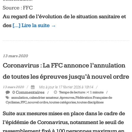
Source : FFC
Au regard de l’évolution de le situation sanitaire et
des
[…] Lire la suite →
13 mars 2020
Coronavirus : La FFC annonce l’annulation
de toutes les épreuves jusqu’à nouvel ordre
13 mars 2020
Mis à jour le 17 février 2026 à 10h14
0 Commentaires
Temps de lecture :
< 1
minute
annulation
,
calendrier amateur
,
épreuves
,
Fédération Française de
Cyclisme
,
FFC
,
nouvel ordre
,
toutes catégories
,
toutes disciplines
Suite aux mesures mises en place dans le cadre de
l’épidémie de Coronavirus, notamment le seuil de
rassemblement fixé à 100 personnes maximum en