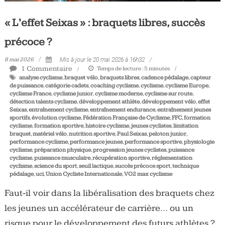
« L’effet Seixas » : braquets libres, succès
précoce ?
8 mai 2026
Mis à jour le 20 mai 2026 à 16h32
1 Commentaire
Temps de lecture :
5
minutes
analyse cyclisme
,
braquet vélo
,
braquets libres
,
cadence pédalage
,
capteur
de puissance
,
catégorie cadets
,
coaching cyclisme
,
cyclisme
,
cyclisme Europe
,
cyclisme France
,
cyclisme junior
,
cyclisme moderne
,
cyclisme sur route
,
détection talents cyclisme
,
développement athlète
,
développement vélo
,
effet
Seixas
,
entraînement cyclisme
,
entraînement endurance
,
entraînement jeunes
sportifs
,
évolution cyclisme
,
Fédération Française de Cyclisme
,
FFC
,
formation
cyclisme
,
formation sportive
,
histoire cyclisme
,
jeunes cyclistes
,
limitation
braquet
,
matériel vélo
,
nutrition sportive
,
Paul Seixas
,
peloton junior
,
performance cyclisme
,
performance jeunes
,
performance sportive
,
physiologie
cyclisme
,
préparation physique
,
progression jeunes cyclistes
,
puissance
cyclisme
,
puissance musculaire
,
récupération sportive
,
réglementation
cyclisme
,
science du sport
,
seuil lactique
,
succès précoce sport
,
technique
pédalage
,
uci
,
Union Cycliste Internationale
,
VO2 max cyclisme
Faut-il voir dans la libéralisation des braquets chez
les jeunes un accélérateur de carrière… ou un
risque pour le développement des futurs athlètes ?