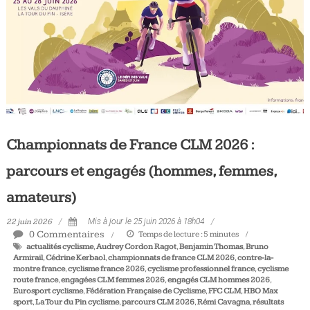
Championnats de France CLM 2026 :
parcours et engagés (hommes, femmes,
amateurs)
22 juin 2026
Mis à jour le 25 juin 2026 à 18h04
0 Commentaires
Temps de lecture :
5
minutes
actualités cyclisme
,
Audrey Cordon Ragot
,
Benjamin Thomas
,
Bruno
Armirail
,
Cédrine Kerbaol
,
championnats de france CLM 2026
,
contre-la-
montre france
,
cyclisme france 2026
,
cyclisme professionnel france
,
cyclisme
route france
,
engagées CLM femmes 2026
,
engagés CLM hommes 2026
,
Eurosport cyclisme
,
Fédération Française de Cyclisme
,
FFC CLM
,
HBO Max
sport
,
La Tour du Pin cyclisme
,
parcours CLM 2026
,
Rémi Cavagna
,
résultats