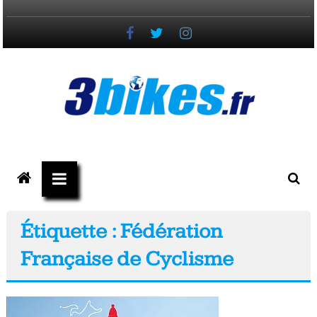
Passer
au
contenu
3bikes.fr
votre
magazine
Vélo,
Étiquette : Fédération
Gravel
Française de Cyclisme
&
Triathlon