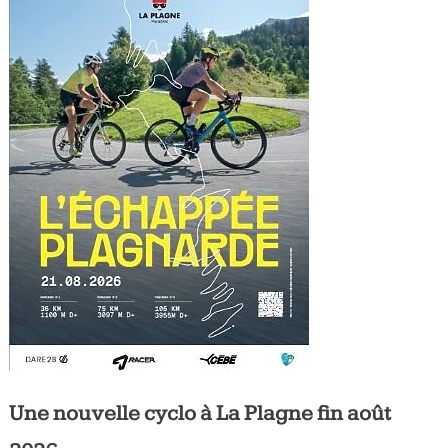
Tous
les
jours,
votre
actualité
vélo
et
triathlon
Une nouvelle cyclo à La Plagne fin août