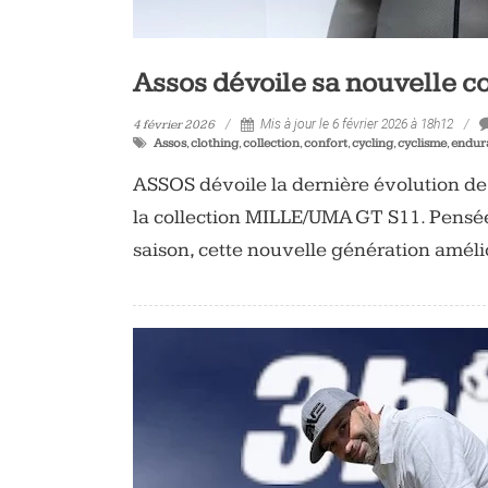
Assos dévoile sa nouvelle 
4 février 2026
Mis à jour le 6 février 2026 à 18h12
Assos
,
clothing
,
collection
,
confort
,
cycling
,
cyclisme
,
endur
ASSOS dévoile la dernière évolution 
la collection MILLE/UMA GT S11. Pensée
saison, cette nouvelle génération amélior