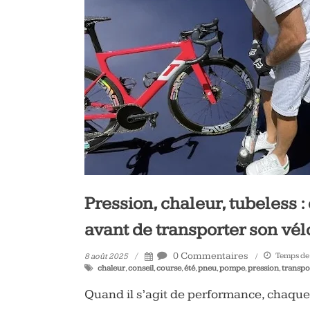
Pression, chaleur, tubeless : 
avant de transporter son vél
0 Commentaires
Temps de 
8 août 2025
chaleur
,
conseil
,
course
,
été
,
pneu
,
pompe
,
pression
,
transpo
Quand il s’agit de performance, chaque 