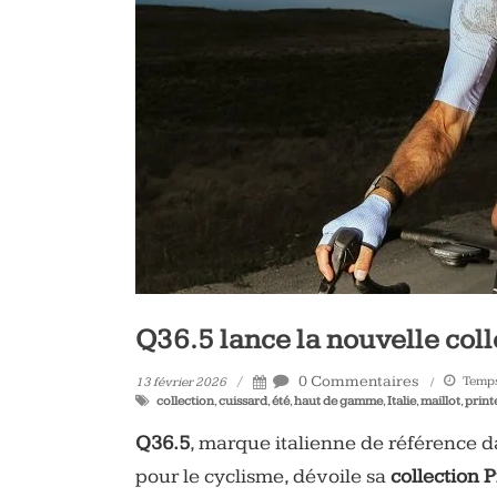
vélo
et
triathlon
Q36.5 lance la nouvelle col
0 Commentaires
Temps 
13 février 2026
collection
,
cuissard
,
été
,
haut de gamme
,
Italie
,
maillot
,
prin
Q36.5
, marque italienne de référence 
pour le cyclisme, dévoile sa
collection
P