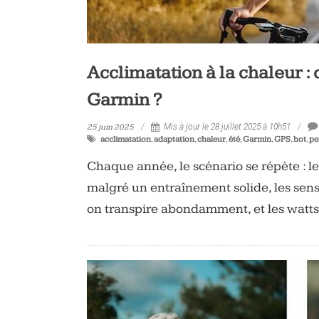
Acclimatation à la chaleur :
Garmin ?
25 juin 2025
Mis à jour le 28 juillet 2025 à 10h51
acclimatation
,
adaptation
,
chaleur
,
été
,
Garmin
,
GPS
,
hot
,
pe
Chaque année, le scénario se répète : le
malgré un entraînement solide, les sens
on transpire abondamment, et les watt