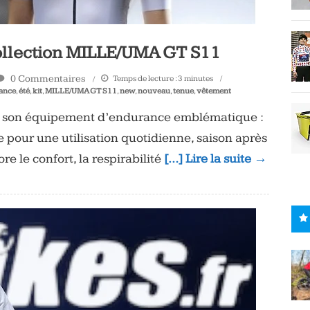
collection MILLE/UMA GT S11
0 Commentaires
Temps de lecture :
3
minutes
ance
,
été
,
kit
,
MILLE/UMA GT S11
,
new
,
nouveau
,
tenue
,
vêtement
de son équipement d’endurance emblématique :
 pour une utilisation quotidienne, saison après
e le confort, la respirabilité
[…] Lire la suite →