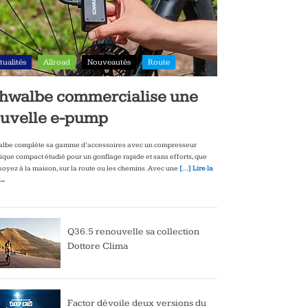
tualités
Allroad
Nouveautés
Route
hwalbe commercialise une
uvelle e-pump
lbe complète sa gamme d’accessoires avec un compresseur
rique compact étudié pour un gonflage rapide et sans efforts, que
soyez à la maison, sur la route ou les chemins. Avec une
[…] Lire la
 →
Q36.5 renouvelle sa collection
Dottore Clima
Factor dévoile deux versions du