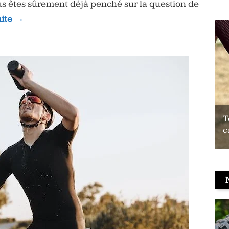
us êtes sûrement déjà penché sur la question de
uite →
Test du Coospo HW9 : un brassard
T
cardio à prix contenu
c