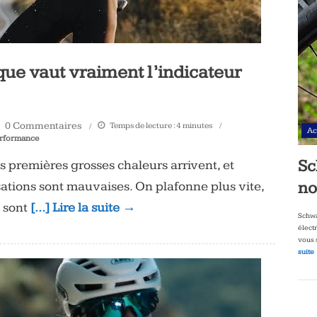
 que vaut vraiment l’indicateur
0 Commentaires
Temps de lecture :
4
minutes
Ac
rformance
Sc
s premières grosses chaleurs arrivent, et
no
ations sont mauvaises. On plafonne plus vite,
s sont
[…] Lire la suite →
Schwa
élect
vous 
suite