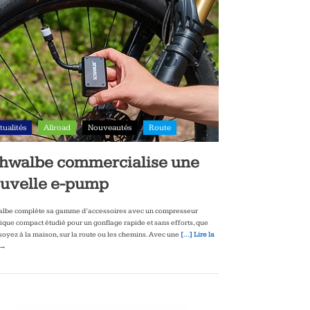
tualités
Allroad
Nouveautés
Route
hwalbe commercialise une
uvelle e-pump
lbe complète sa gamme d’accessoires avec un compresseur
rique compact étudié pour un gonflage rapide et sans efforts, que
soyez à la maison, sur la route ou les chemins. Avec une
[…] Lire la
 →