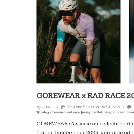
GOREWEAR x RAD RACE 2025 
9 juin 2025
Mis à jour le 29 juillet 2025 à 16h09
été
,
gorewear x rad race
,
Jersey
,
maillot
,
new
,
nouveau
,
nouv
GOREWEAR s’associe au collectif berli
édition limitée pour 2025, véritable ode