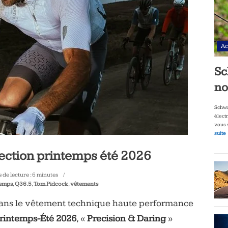
Ac
Sc
no
Schwa
élect
vous 
suite
lection printemps été 2026
de lecture :
6
minutes
temps
,
Q36.5
,
Tom Pidcock
,
vêtements
dans le vêtement technique haute performance
rintemps-Été 2026
, «
Precision & Daring
»