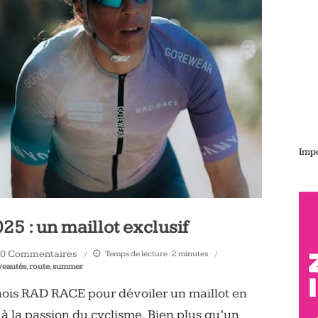
Impo
: un maillot exclusif
0 Commentaires
Temps de lecture :
2
minutes
eautés
,
route
,
summer
nois RAD RACE pour dévoiler un maillot en
 à la passion du cyclisme. Bien plus qu’un