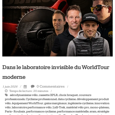
Tous
les
jours,
votre
actualité
vélo
et
triathlon
Dans le laboratoire invisible du WorldTour
moderne
0 Commentaires
1 juin 2026
Temps de lecture :
20
minutes
aérodynamisme vélo
,
cassette XPLR
,
choix braquet
,
coureurs
professionnels
,
Cyclisme professionnel
,
data cyclisme
,
développement produit
vélo
,
équipement WorldTour
,
gains marginaux
,
ingénierie cyclisme
,
innovation
vélo
,
laboratoire performance vélo
,
Lidl-Trek
,
matériel vélo pro
,
mono-plateau
,
Paris - Roubaix
,
performance cyclisme
,
performance matérielle
,
sram
,
stratégie