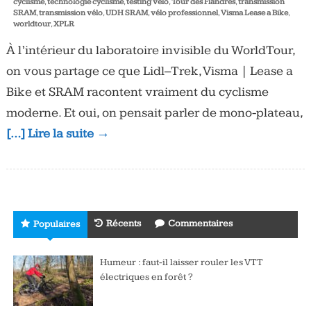
cyclisme
,
technologie cyclisme
,
testing vélo
,
Tour des Flandres
,
transmission
SRAM
,
transmission vélo
,
UDH SRAM
,
vélo professionnel
,
Visma Lease a Bike
,
worldtour
,
XPLR
À l’intérieur du laboratoire invisible du WorldTour,
on vous partage ce que Lidl–Trek, Visma | Lease a
Bike et SRAM racontent vraiment du cyclisme
moderne. Et oui, on pensait parler de mono-plateau,
[…] Lire la suite →
Récents
Commentaires
Populaires
Humeur : faut-il laisser rouler les VTT
électriques en forêt ?