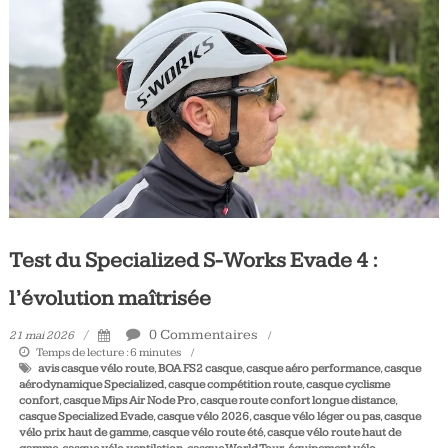
Tous
les
jours,
votre
actualité
vélo
et
triathlon
Test du Specialized S-Works Evade 4 :
l’évolution maîtrisée
0 Commentaires
21 mai 2026
Temps de lecture :
6
minutes
avis casque vélo route
,
BOA FS2 casque
,
casque aéro performance
,
casque
aérodynamique Specialized
,
casque compétition route
,
casque cyclisme
confort
,
casque Mips Air Node Pro
,
casque route confort longue distance
,
casque Specialized Evade
,
casque vélo 2026
,
casque vélo léger ou pas
,
casque
vélo prix haut de gamme
,
casque vélo route été
,
casque vélo route haut de