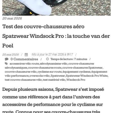
20 mai 2026
Test des couvre-chaussures aéro
Spatzwear Windsock Pro : la touche van der
Poel
20 mai 2026
Mis à jour le 27 mai 2026 à 9h17
0 Commentaires
Temps de lecture :
7
minutes
accessoires vélo route
,
aérodynamisme vélo
,
couvre-chaussures
aérodynamiques
,
couvre-chaussures route
,
couvre-chaussures Spatzwear
,
couvre-chaussures vélo
,
cyclisme sur route
,
équipement cyclisme
,
équipement
vélo performance
,
oversocks vélo
,
Spatzwear
,
Spatzwear Windsock Pro White
,
test couvre-chaussures vélo
,
test matériel vélo
,
Windsock Pro
Depuis plusieurs saisons, Spatzwear s’est imposé
comme une référence à part dans l’univers des
accessoires de performance pour le cyclisme sur
route. Connue pour ses couvre-chaussures très