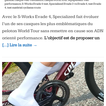
gamme
,
casque vélo ventilation
,
casque World Tour
,
équipement vélo
performance
,
S-Works Evade 4 test
,
Specialized Evade 3 vs Evade 4
,
test Evade
4
,
test matériel cyclisme route
Avec le S-Works Evade 4, Specialized fait évoluer
l’un de ses casques les plus emblématiques du
peloton World Tour sans remettre en cause son ADN
orienté performance.
L’objectif est de proposer un
[…] Lire la suite →