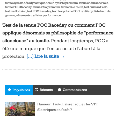
tenue cycliste aérodynamique
,
tenue cycliste premium
,
tenue endurance vélo
,
tenue POC Raceday
,
tenue vélo premium
,
tenue vélo route
,
test cuissard vélo
,
test maillot vélo
,
test POC Raceday
,
textile cyclisme POC
,
textile cycliste haut de
gamme
,
vêtements cyclistes performance
Test de la tenue POC Raceday ou comment POC
applique désormais sa philosophie de “performance
silencieuse” au textile.
Pendant longtemps, POC a
été une marque que l’on associait d’abord à la
protection.
[…] Lire la suite →
Récents
Commentaires
Populaires
Humeur : faut-il laisser rouler les VTT
électriques en forêt ?