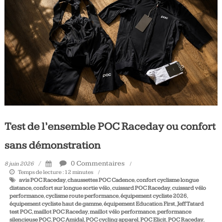
Tous
les
jours,
votre
actualité
vélo
et
triathlon
Test de l’ensemble POC Raceday ou confort
sans démonstration
0 Commentaires
8 juin 2026
Temps de lecture :
12
minutes
avis POC Raceday
,
chaussettes POC Cadence
,
confort cyclisme longue
distance
,
confort sur longue sortie vélo
,
cuissard POC Raceday
,
cuissard vélo
performance
,
cyclisme route performance
,
équipement cycliste 2026
,
équipement cycliste haut de gamme
,
équipement Education First
,
Jeff Tatard
test POC
,
maillot POC Raceday
,
maillot vélo performance
,
performance
silencieuse POC
,
POC Amidal
,
POC cycling apparel
,
POC Elicit
,
POC Raceday
,