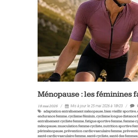
vélo
et
triathlon
Ménopause : les féminines f
18 mai 2026
Mis à jour le 25 mai 2026 à 18h23
adaptation entraînement ménopause
,
bien vieillir sportive
,
endurance femme
,
cyclisme féminin
,
cyclisme longue distance
entraînement cycliste femme
,
fatigue sportive femme
,
femme cy
ménopause
,
musculation femme cycliste
,
nutrition sportive f
périménopause
,
prévention cardiovasculaire femme
,
préventi
santé cardiovasculaire femme
,
santé cycliste
,
santé des femmes