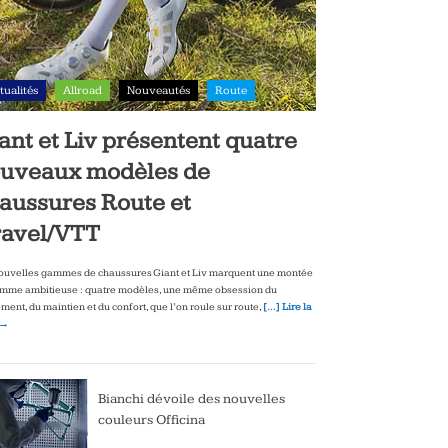
tualités
Allroad
Nouveautés
Route
ant et Liv présentent quatre
uveaux modèles de
aussures Route et
avel/VTT
ouvelles gammes de chaussures Giant et Liv marquent une montée
mme ambitieuse : quatre modèles, une même obsession du
ment, du maintien et du confort, que l’on roule sur route,
[…] Lire la
 →
Bianchi dévoile des nouvelles
couleurs Officina