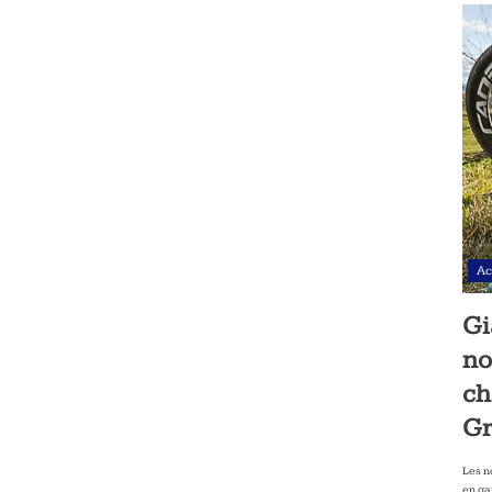
Ac
Gi
no
ch
Gr
Les n
en ga