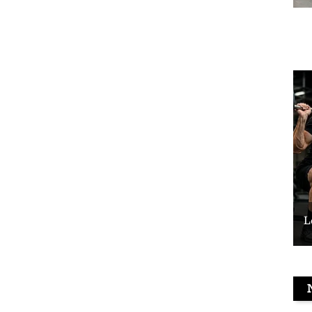
Le vélo peut-il remplacer les squats ?
L