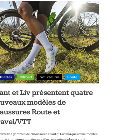
tualités
Allroad
Nouveautés
Route
ant et Liv présentent quatre
uveaux modèles de
aussures Route et
avel/VTT
ouvelles gammes de chaussures Giant et Liv marquent une montée
mme ambitieuse : quatre modèles, une même obsession du