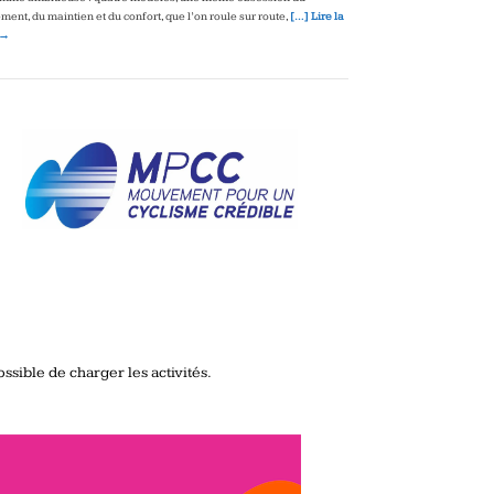
ment, du maintien et du confort, que l’on roule sur route,
[…] Lire la
 →
ssible de charger les activités.