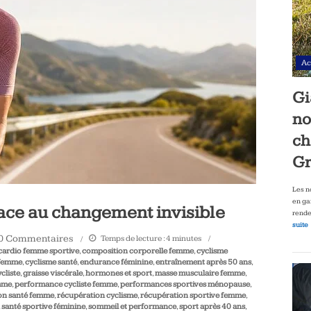
Ac
Gi
no
ch
Gr
Les n
en ga
ace au changement invisible
rende
suite
0 Commentaires
Temps de lecture :
4
minutes
cardio femme sportive
,
composition corporelle femme
,
cyclisme
 femme
,
cyclisme santé
,
endurance féminine
,
entraînement après 50 ans
,
cliste
,
graisse viscérale
,
hormones et sport
,
masse musculaire femme
,
emme
,
performance cycliste femme
,
performances sportives ménopause
,
on santé femme
,
récupération cyclisme
,
récupération sportive femme
,
,
santé sportive féminine
,
sommeil et performance
,
sport après 40 ans
,