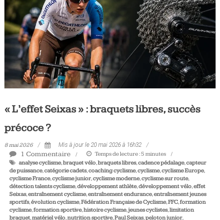
Tous
les
jours,
votre
actualité
vélo
et
triathlon
« L’effet Seixas » : braquets libres, succès
précoce ?
8 mai 2026
Mis à jour le 20 mai 2026 à 16h32
1 Commentaire
Temps de lecture :
5
minutes
analyse cyclisme
,
braquet vélo
,
braquets libres
,
cadence pédalage
,
capteur
de puissance
,
catégorie cadets
,
coaching cyclisme
,
cyclisme
,
cyclisme Europe
,
cyclisme France
,
cyclisme junior
,
cyclisme moderne
,
cyclisme sur route
,
détection talents cyclisme
,
développement athlète
,
développement vélo
,
effet
Seixas
,
entraînement cyclisme
,
entraînement endurance
,
entraînement jeunes
sportifs
,
évolution cyclisme
,
Fédération Française de Cyclisme
,
FFC
,
formation
cyclisme
,
formation sportive
,
histoire cyclisme
,
jeunes cyclistes
,
limitation
braquet
,
matériel vélo
,
nutrition sportive
,
Paul Seixas
,
peloton junior
,