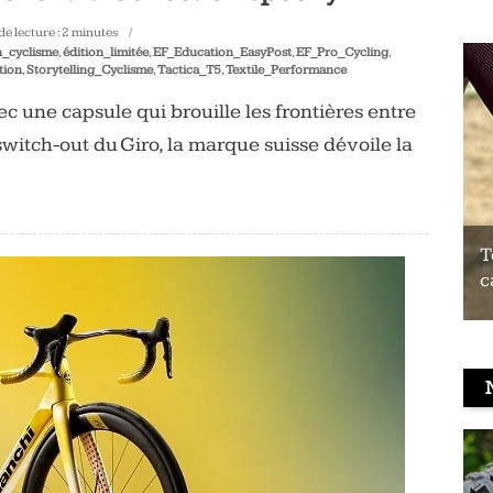
e lecture :
2
minutes
n_cyclisme
,
édition_limitée
,
EF_Education_EasyPost
,
EF_Pro_Cycling
,
tion
,
Storytelling_Cyclisme
,
Tactica_T5
,
Textile_Performance
 une capsule qui brouille les frontières entre
t switch-out du Giro, la marque suisse dévoile la
Test du Coospo HW9 : un brassard
T
cardio à prix contenu
c