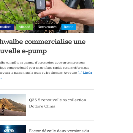
tualités
Allroad
Nouveautés
Route
hwalbe commercialise une
uvelle e-pump
lbe complète sa gamme d’accessoires avec un compresseur
rique compact étudié pour un gonflage rapide et sans efforts, que
soyez à la maison, sur la route ou les chemins. Avec une
[…] Lire la
 →
Q36.5 renouvelle sa collection
Dottore Clima
Factor dévoile deux versions du