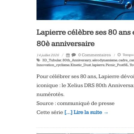
Lapierre célèbre ses 80 ans 
80è anniversaire
0 Commentaires
Temps d
14 juillet 2026
3D_Tubular
,
80th_Anniversary
,
aérodynamisme
,
cadre_ca
Innovation_cyclisme
,
Kinetic_Dust
,
lapierre
,
Picnic_PostNL
,
To
Pour célébrer ses 80 ans, Lapierre dévoi
iconique : le Xelius DRS 80th Anniversa
numérotés.
Source : communiqué de presse
Cette série
[…] Lire la suite →