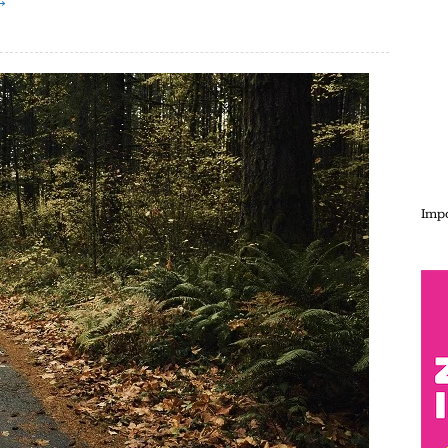
 →
Impo