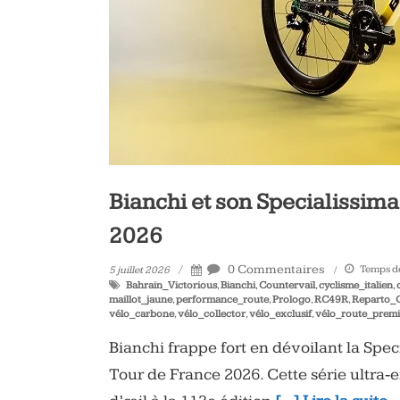
Bianchi et son Specialissima
2026
0 Commentaires
Temps de
5 juillet 2026
Bahrain_Victorious
,
Bianchi
,
Countervail
,
cyclisme_italien
,
maillot_jaune
,
performance_route
,
Prologo
,
RC49R
,
Reparto_
vélo_carbone
,
vélo_collector
,
vélo_exclusif
,
vélo_route_prem
Bianchi frappe fort en dévoilant la Speci
Tour de France 2026. Cette série ultra‑