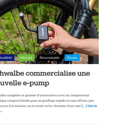
tualités
Allroad
Nouveautés
Route
hwalbe commercialise une
uvelle e-pump
lbe complète sa gamme d’accessoires avec un compresseur
rique compact étudié pour un gonflage rapide et sans efforts, que
soyez à la maison, sur la route ou les chemins. Avec une
[…] Lire la
 →