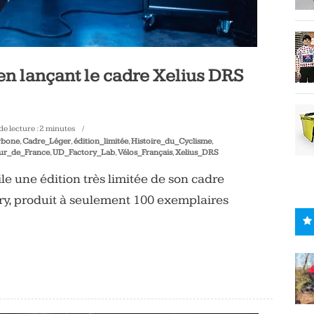
en lançant le cadre Xelius DRS
e lecture :
2
minutes
rbone
,
Cadre_Léger
,
édition_limitée
,
Histoire_du_Cyclisme
,
ur_de_France
,
UD_Factory_Lab
,
Vélos_Français
,
Xelius_DRS
le une édition très limitée de son cadre
ry, produit à seulement 100 exemplaires