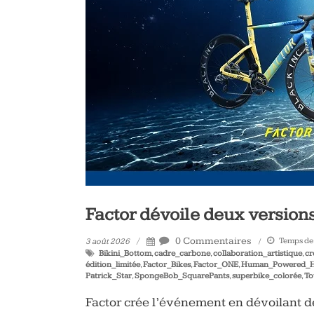
vélo
et
triathlon
Factor dévoile deux versio
0 Commentaires
Temps de 
3 août 2026
Bikini_Bottom
,
cadre_carbone
,
collaboration_artistique
,
cr
édition_limitée
,
Factor_Bikes
,
Factor_ONE
,
Human_Powered_H
Patrick_Star
,
SpongeBob_SquarePants
,
superbike_colorée
,
To
Factor crée l’événement en dévoilant 