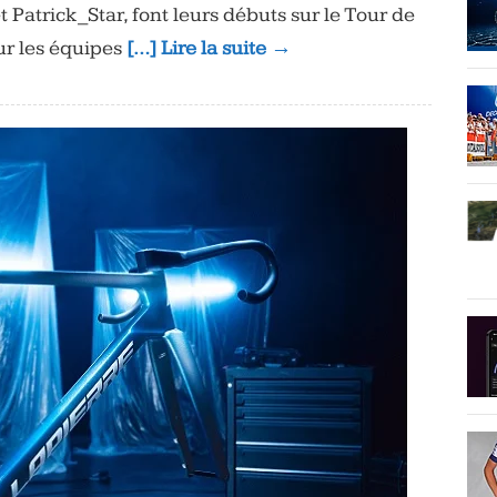
atrick_Star, font leurs débuts sur le Tour de
r les équipes
[…] Lire la suite →