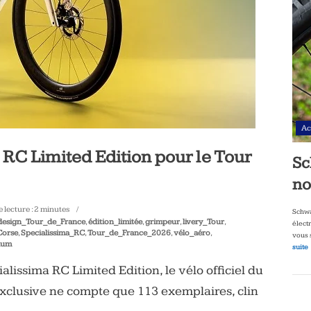
Ac
 RC Limited Edition pour le Tour
Sc
no
 lecture :
2
minutes
Schwa
design_Tour_de_France
,
édition_limitée
,
grimpeur
,
livery_Tour
,
élect
Corse
,
Specialissima_RC
,
Tour_de_France_2026
,
vélo_aéro
,
vous 
ium
suite
alissima RC Limited Edition, le vélo officiel du
exclusive ne compte que 113 exemplaires, clin