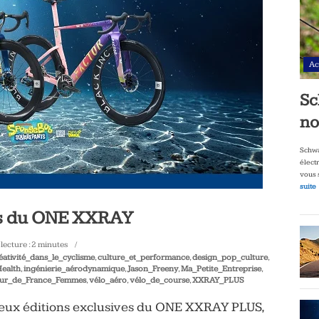
Ac
Sc
no
Schwa
élect
vous 
suite
ns du ONE XXRAY
lecture :
2
minutes
éativité_dans_le_cyclisme
,
culture_et_performance
,
design_pop_culture
,
ealth
,
ingénierie_aérodynamique
,
Jason_Freeny
,
Ma_Petite_Entreprise
,
ur_de_France_Femmes
,
vélo_aéro
,
vélo_de_course
,
XXRAY_PLUS
deux éditions exclusives du ONE XXRAY PLUS,