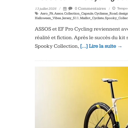
0 Commentaires
Temps d
13 juillet 2026
Aero_Fit
,
Assos
,
Collection_Capsule
,
Cyclisme_Road
,
desig
Halloween_Vibes
,
Jersey_S11
,
Maillot_Cycliste
,
Spooky_Collec
ASSOS et EF Pro Cycling reviennent avec
réalité et fiction. Après le succès du ki
Spooky Collection,
[…] Lire la suite →