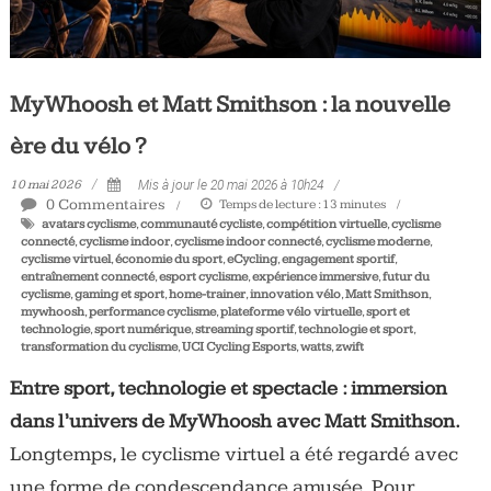
MyWhoosh et Matt Smithson : la nouvelle
ère du vélo ?
10 mai 2026
Mis à jour le 20 mai 2026 à 10h24
0 Commentaires
Temps de lecture :
13
minutes
avatars cyclisme
,
communauté cycliste
,
compétition virtuelle
,
cyclisme
connecté
,
cyclisme indoor
,
cyclisme indoor connecté
,
cyclisme moderne
,
cyclisme virtuel
,
économie du sport
,
eCycling
,
engagement sportif
,
entraînement connecté
,
esport cyclisme
,
expérience immersive
,
futur du
cyclisme
,
gaming et sport
,
home-trainer
,
innovation vélo
,
Matt Smithson
,
mywhoosh
,
performance cyclisme
,
plateforme vélo virtuelle
,
sport et
technologie
,
sport numérique
,
streaming sportif
,
technologie et sport
,
transformation du cyclisme
,
UCI Cycling Esports
,
watts
,
zwift
Entre sport, technologie et spectacle : immersion
dans l’univers de MyWhoosh avec Matt Smithson.
Longtemps, le cyclisme virtuel a été regardé avec
une forme de condescendance amusée. Pour