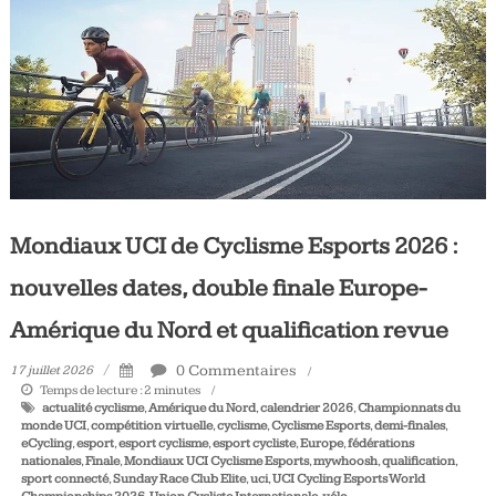
Tous
les
jours,
votre
actualité
vélo
et
triathlon
Mondiaux UCI de Cyclisme Esports 2026 :
nouvelles dates, double finale Europe-
Amérique du Nord et qualification revue
0 Commentaires
17 juillet 2026
Temps de lecture :
2
minutes
actualité cyclisme
,
Amérique du Nord
,
calendrier 2026
,
Championnats du
monde UCI
,
compétition virtuelle
,
cyclisme
,
Cyclisme Esports
,
demi-finales
,
eCycling
,
esport
,
esport cyclisme
,
esport cycliste
,
Europe
,
fédérations
nationales
,
Finale
,
Mondiaux UCI Cyclisme Esports
,
mywhoosh
,
qualification
,
sport connecté
,
Sunday Race Club Elite
,
uci
,
UCI Cycling Esports World