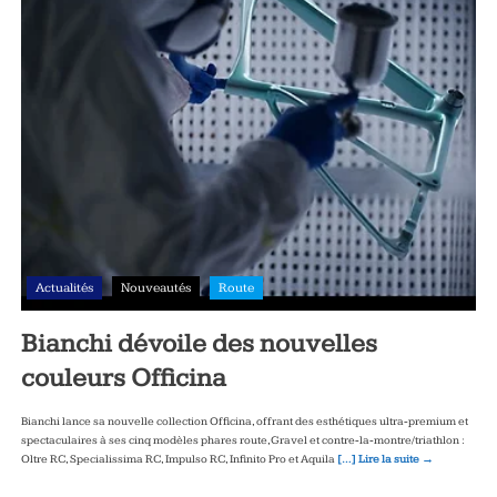
Actualités
Nouveautés
Route
Bianchi dévoile des nouvelles
couleurs Officina
Bianchi lance sa nouvelle collection Officina, offrant des esthétiques ultra‑premium et
spectaculaires à ses cinq modèles phares route, Gravel et contre‑la‑montre/triathlon :
Oltre RC, Specialissima RC, Impulso RC, Infinito Pro et Aquila
[…] Lire la suite →