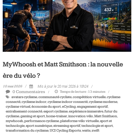
Tous
les
jours,
votre
actualité
vélo
et
triathlon
MyWhoosh et Matt Smithson : la nouvelle
ère du vélo ?
10 mai 2026
Mis à jour le 20 mai 2026 à 10h24
0 Commentaires
Temps de lecture :
13
minutes
avatars cyclisme
,
communauté cycliste
,
compétition virtuelle
,
cyclisme
connecté
,
cyclisme indoor
,
cyclisme indoor connecté
,
cyclisme moderne
,
cyclisme virtuel
,
économie du sport
,
eCycling
,
engagement sportif
,
entraînement connecté
,
esport cyclisme
,
expérience immersive
,
futur du
cyclisme
,
gaming et sport
,
home-trainer
,
innovation vélo
,
Matt Smithson
,
mywhoosh
,
performance cyclisme
,
plateforme vélo virtuelle
,
sport et
technologie
,
sport numérique
,
streaming sportif
,
technologie et sport
,
transformation du cyclisme
,
UCI Cycling Esports
,
watts
,
zwift