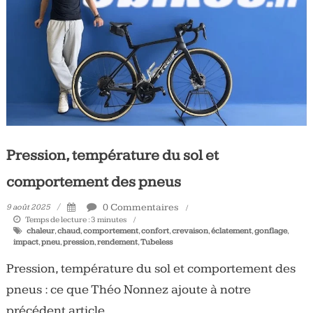
Tous
les
jours,
votre
actualité
vélo
et
triathlon
Pression, température du sol et
comportement des pneus
0 Commentaires
9 août 2025
Temps de lecture :
3
minutes
chaleur
,
chaud
,
comportement
,
confort
,
crevaison
,
éclatement
,
gonflage
,
impact
,
pneu
,
pression
,
rendement
,
Tubeless
Pression, température du sol et comportement des
pneus : ce que Théo Nonnez ajoute à notre
précédent article