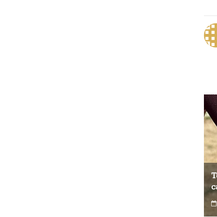
Test du Coospo HW9 : un brassard
T
cardio à prix contenu
c
0
4 août 2026