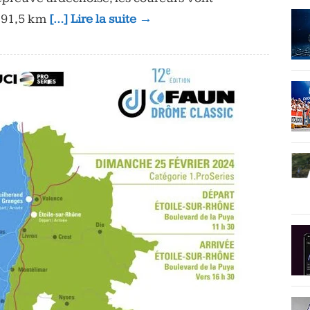
 191,5 km
[…] Lire la suite →