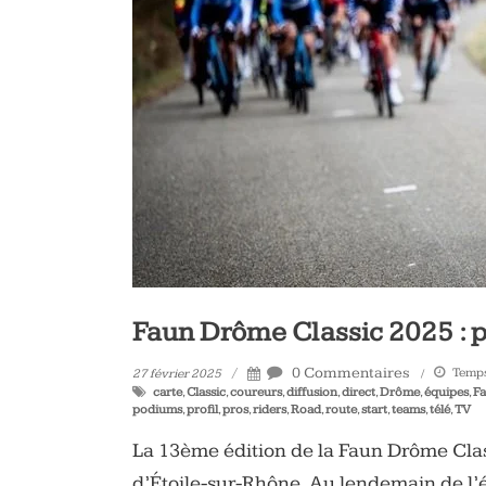
vélo
et
triathlon
Faun Drôme Classic 2025 : p
0 Commentaires
Temps 
27 février 2025
carte
,
Classic
,
coureurs
,
diffusion
,
direct
,
Drôme
,
équipes
,
F
podiums
,
profil
,
pros
,
riders
,
Road
,
route
,
start
,
teams
,
télé
,
TV
La 13ème édition de la Faun Drôme Cla
d’Étoile-sur-Rhône. Au lendemain de l’