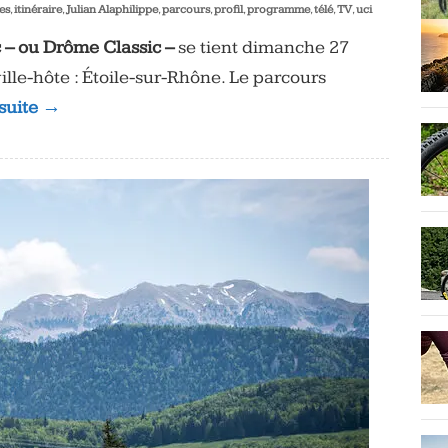
es
,
itinéraire
,
Julian Alaphilippe
,
parcours
,
profil
,
programme
,
télé
,
TV
,
uci
 – ou Drôme Classic –
se tient dimanche 27
lle-hôte : Étoile-sur-Rhône. Le parcours
 suite →