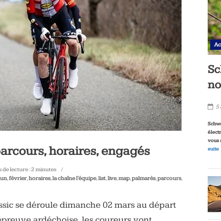
Ac
Sc
no
5
Schwa
élect
vous 
arcours, horaires, engagés
suite
de lecture :
2
minutes
aun
,
février
,
horaires
,
la chaîne l'équipe
,
list
,
live
,
map
,
palmarès
,
parcours
,
ssic se déroule dimanche 02 mars au départ
épreuve ardéchoise, les coureurs vont