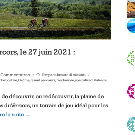
cors, le 27 juin 2021 :
 Commentaires
Temps de lecture :
5
minutes
closportive
,
Drôme
,
grand parcours
,
randonnée
,
specialized
,
Valence
,
de découvrir, ou redécouvrir, la plaine de
 du Vercors, un terrain de jeu idéal pour les
ire la suite →