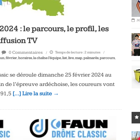
30
4 : le parcours, le profil, les
iffusion TV
0 Commentaires
Temps de lecture :
2
minutes
aun
,
février
,
horaires
,
la chaîne l'équipe
,
list
,
live
,
map
,
palmarès
,
parcours
,
sic se déroule dimanche 25 février 2024 au
n de l’épreuve ardéchoise, les coureurs vont
191,5
[…] Lire la suite →