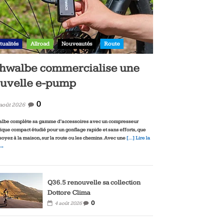
tualités
Allroad
Nouveautés
Route
hwalbe commercialise une
uvelle e-pump
0
 août 2026
lbe complète sa gamme d’accessoires avec un compresseur
rique compact étudié pour un gonflage rapide et sans efforts, que
soyez à la maison, sur la route ou les chemins. Avec une
[…] Lire la
 →
Q36.5 renouvelle sa collection
Dottore Clima
0
4 août 2026