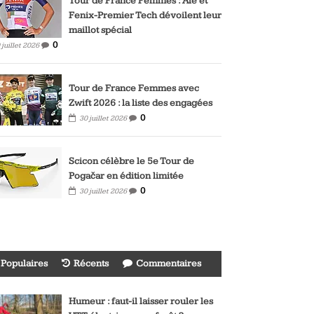
Tour de France Femmes : Alé et
Fenix-Premier Tech dévoilent leur
maillot spécial
0
 juillet 2026
Tour de France Femmes avec
Zwift 2026 : la liste des engagées
0
30 juillet 2026
Scicon célèbre le 5e Tour de
Pogačar en édition limitée
0
30 juillet 2026
Populaires
Récents
Commentaires
Humeur : faut-il laisser rouler les