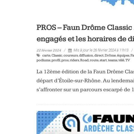
PROS – Faun Drôme Classic 202
engagés et les horaires de d
22 février 2024
Mis à jour le 26 février 2024 à 11h13
carte
,
Classic
,
coureurs
,
diffusion
,
direct
,
Drôme
,
équipes
,
F
podiums
,
profil
,
pros
,
riders
,
Road
,
route
,
start
,
teams
,
télé
,
TV
La 12ème édition de la Faun Drôme Clas
départ d’Étoile-sur-Rhône. Au lendemai
s’affronter sur un parcours escarpé de 