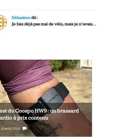
Sébastien
dit :
Je fais déjà pas mal de vélo, mais je n’avais...
est du Coospo HW9 : un brassard
Test du Coosp
ardio à prix contenu
cardio à prix 
0
0
4 août 2026
4 août 2026