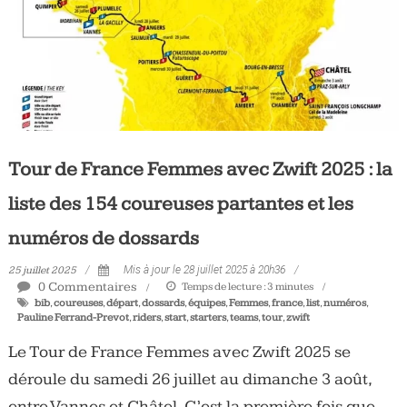
Tour de France Femmes avec Zwift 2025 : la
liste des 154 coureuses partantes et les
numéros de dossards
25 juillet 2025
Mis à jour le 28 juillet 2025 à 20h36
0 Commentaires
Temps de lecture :
3
minutes
bib
,
coureuses
,
départ
,
dossards
,
équipes
,
Femmes
,
france
,
list
,
numéros
,
Pauline Ferrand-Prevot
,
riders
,
start
,
starters
,
teams
,
tour
,
zwift
Le Tour de France Femmes avec Zwift 2025 se
déroule du samedi 26 juillet au dimanche 3 août,
entre Vannes et Châtel. C’est la première fois que