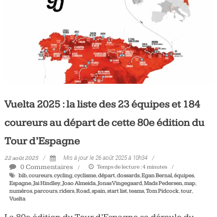
Tous
les
jours,
votre
actualité
vélo
et
triathlon
Vuelta 2025 : la liste des 23 équipes et 184
coureurs au départ de cette 80e édition du
Tour d’Espagne
22 août 2025
Mis à jour le 26 août 2025 à 10h34
0 Commentaires
Temps de lecture :
4
minutes
bib
,
coureurs
,
cycling
,
cyclisme
,
départ
,
dossards
,
Egan Bernal
,
équipes
,
Espagne
,
Jai Hindley
,
Joao Almeida
,
Jonas Vingegaard
,
Mads Pedersen
,
map
,
numéros
,
parcours
,
riders
,
Road
,
spain
,
start list
,
teams
,
Tom Pidcock
,
tour
,
Vuelta