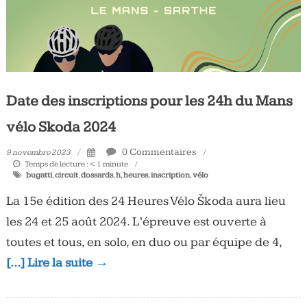
Date des inscriptions pour les 24h du Mans
vélo Skoda 2024
0 Commentaires
9 novembre 2023
Temps de lecture :
< 1
minute
bugatti
,
circuit
,
dossards
,
h
,
heures
,
inscription
,
vélo
La 15e édition des 24 Heures Vélo Škoda aura lieu
les 24 et 25 août 2024. L’épreuve est ouverte à
toutes et tous, en solo, en duo ou par équipe de 4,
[…] Lire la suite →