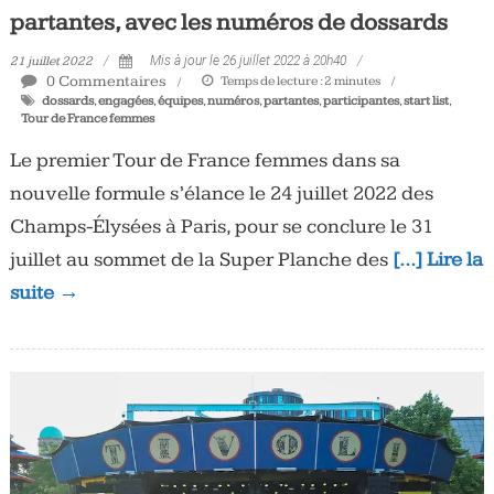
partantes, avec les numéros de dossards
21 juillet 2022
Mis à jour le 26 juillet 2022 à 20h40
0 Commentaires
Temps de lecture :
2
minutes
dossards
,
engagées
,
équipes
,
numéros
,
partantes
,
participantes
,
start list
,
Tour de France femmes
Le premier Tour de France femmes dans sa
nouvelle formule s’élance le 24 juillet 2022 des
Champs-Élysées à Paris, pour se conclure le 31
juillet au sommet de la Super Planche des
[…] Lire la
suite →