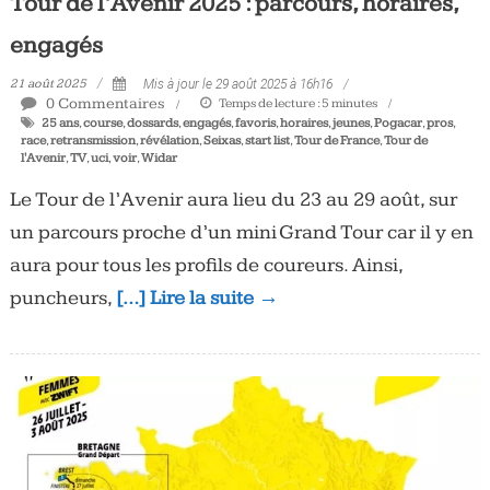
Tour de l’Avenir 2025 : parcours, horaires,
engagés
21 août 2025
Mis à jour le 29 août 2025 à 16h16
0 Commentaires
Temps de lecture :
5
minutes
25 ans
,
course
,
dossards
,
engagés
,
favoris
,
horaires
,
jeunes
,
Pogacar
,
pros
,
race
,
retransmission
,
révélation
,
Seixas
,
start list
,
Tour de France
,
Tour de
l'Avenir
,
TV
,
uci
,
voir
,
Widar
Le Tour de l’Avenir aura lieu du 23 au 29 août, sur
un parcours proche d’un mini Grand Tour car il y en
aura pour tous les profils de coureurs. Ainsi,
puncheurs,
[…] Lire la suite →