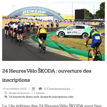
24 Heures Vélo ŠKODA : ouverture des
inscriptions
0 Commentaires
10 novembre 2022
Temps de lecture :
< 1
minute
24 heures du Mans
,
août
,
dossards
,
inscriptions
,
vélo
La 14e édition des 24 Heures Vélo ŠKODA aura lieu