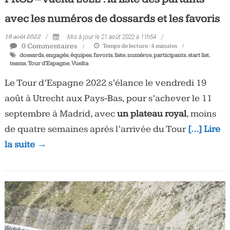
avec les numéros de dossards et les favoris
18 août 2022
Mis à jour le 21 août 2022 à 11h54
0 Commentaires
Temps de lecture :
4
minutes
dossards
,
engagés
,
équipes
,
favoris
,
liste
,
numéros
,
participants
,
start list
,
teams
,
Tour d'Espagne
,
Vuelta
Le Tour d’Espagne 2022 s’élance le vendredi 19
août à Utrecht aux Pays-Bas, pour s’achever le 11
septembre à Madrid, avec
un plateau royal
, moins
de quatre semaines après l’arrivée du Tour
[…] Lire
la suite →