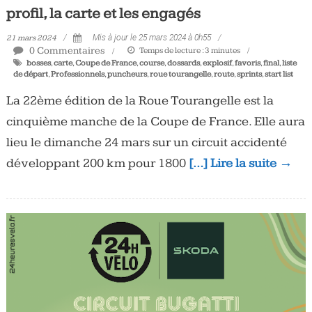
profil, la carte et les engagés
21 mars 2024
Mis à jour le 25 mars 2024 à 0h55
0 Commentaires
Temps de lecture :
3
minutes
bosses
,
carte
,
Coupe de France
,
course
,
dossards
,
explosif
,
favoris
,
final
,
liste
de départ
,
Professionnels
,
puncheurs
,
roue tourangelle
,
route
,
sprints
,
start list
La 22ème édition de la Roue Tourangelle est la
cinquième manche de la Coupe de France. Elle aura
lieu le dimanche 24 mars sur un circuit accidenté
développant 200 km pour 1800
[…] Lire la suite →