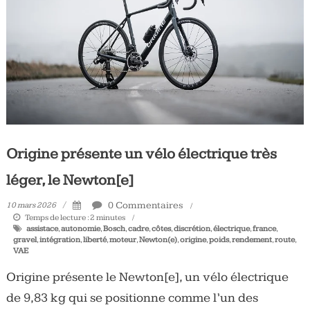
Tous
les
jours,
votre
actualité
vélo
et
triathlon
Origine présente un vélo électrique très
léger, le Newton[e]
0 Commentaires
10 mars 2026
Temps de lecture :
2
minutes
assistace
,
autonomie
,
Bosch
,
cadre
,
côtes
,
discrétion
,
électrique
,
france
,
gravel
,
intégration
,
liberté
,
moteur
,
Newton(e)
,
origine
,
poids
,
rendement
,
route
,
VAE
Origine présente le Newton[e], un vélo électrique
de 9,83 kg qui se positionne comme l’un des