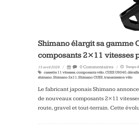
Shimano élargit sa gamme 
composants 2×11 vitesses p
0 Commentaires
Temps de
15 avril 2026
cassette 11 vitesses
,
composants vélo
,
CUES U6040
,
déraill
shimano
,
Shimano 2x11
,
Shimano CUES
,
transmission vélo
Le fabricant japonais Shimano annonce
de nouveaux composants 2×11 vitesses,
route, gravel et tout-terrain. Cette évo