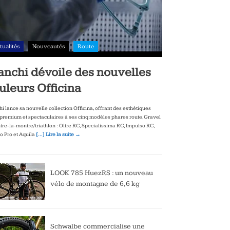
tualités
Nouveautés
Route
anchi dévoile des nouvelles
uleurs Officina
hi lance sa nouvelle collection Officina, offrant des esthétiques
‑premium et spectaculaires à ses cinq modèles phares route, Gravel
ntre‑la‑montre/triathlon : Oltre RC, Specialissima RC, Impulso RC,
to Pro et Aquila
[…] Lire la suite →
LOOK 785 HuezRS : un nouveau
vélo de montagne de 6,6 kg
Schwalbe commercialise une