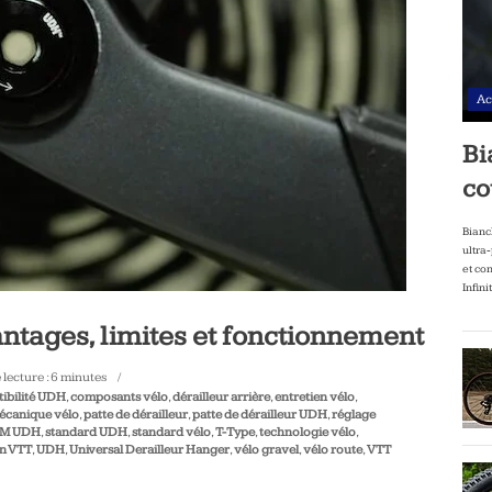
Ac
Bi
co
Bianc
ultra
et co
Infini
antages, limites et fonctionnement
lecture :
6
minutes
ibilité UDH
,
composants vélo
,
dérailleur arrière
,
entretien vélo
,
écanique vélo
,
patte de dérailleur
,
patte de dérailleur UDH
,
réglage
M UDH
,
standard UDH
,
standard vélo
,
T-Type
,
technologie vélo
,
on VTT
,
UDH
,
Universal Derailleur Hanger
,
vélo gravel
,
vélo route
,
VTT