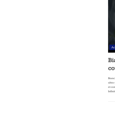
Ac
Bi
co
Bianc
ultra
et co
Infini