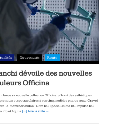
tualités
Nouveautés
Route
anchi dévoile des nouvelles
uleurs Officina
hi lance sa nouvelle collection Officina, offrant des esthétiques
‑premium et spectaculaires à ses cinq modèles phares route, Gravel
ntre‑la‑montre/triathlon : Oltre RC, Specialissima RC, Impulso RC,
to Pro et Aquila
[…] Lire la suite →