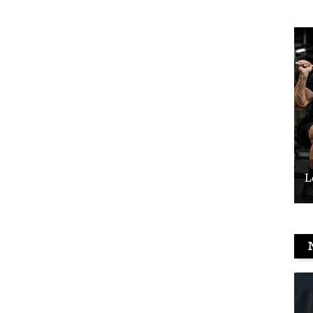
Le vélo peut-il remplacer les squats ?
L