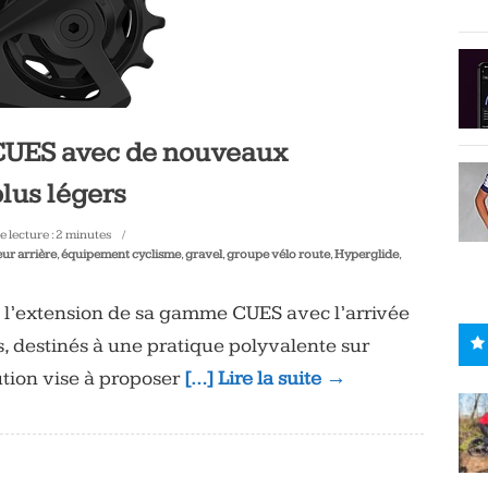
CUES avec de nouveaux
lus légers
 lecture :
2
minutes
eur arrière
,
équipement cyclisme
,
gravel
,
groupe vélo route
,
Hyperglide
,
 l’extension de sa gamme CUES avec l’arrivée
 destinés à une pratique polyvalente sur
lution vise à proposer
[…] Lire la suite →