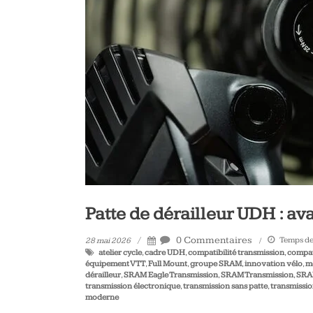
vélo
et
triathlon
Patte de dérailleur UDH : av
0 Commentaires
Temps de 
28 mai 2026
atelier cycle
,
cadre UDH
,
compatibilité transmission
,
compat
équipement VTT
,
Full Mount
,
groupe SRAM
,
innovation vélo
,
m
dérailleur
,
SRAM Eagle Transmission
,
SRAM Transmission
,
SRA
transmission électronique
,
transmission sans patte
,
transmissi
moderne