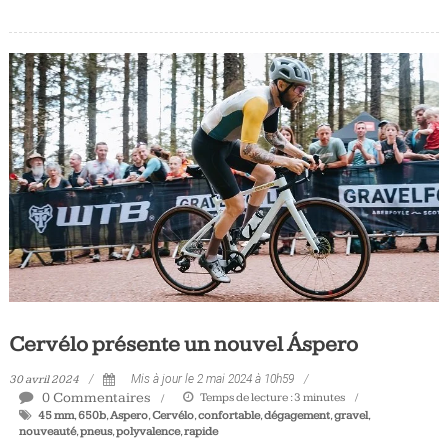
Cervélo présente un nouvel Áspero
30 avril 2024
Mis à jour le 2 mai 2024 à 10h59
0 Commentaires
Temps de lecture :
3
minutes
45 mm
,
650b
,
Aspero
,
Cervélo
,
confortable
,
dégagement
,
gravel
,
nouveauté
,
pneus
,
polyvalence
,
rapide