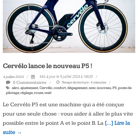
Cervélo lance le nouveau P5 !
4 juillet 2024
Mis à jour le 9 juillet 2024 à 16h29
0 Commentaires
Temps de lecture :
4
minutes
aéro
,
ajustement
,
Cervélo
,
confort
,
dégagement
,
new
,
nouveau
,
P5
,
poste de
pilotage
,
réglage
,
roues
,
watt
Le Cervélo P5 est une machine qui a été conçue
pour une seule chose : vous aider à aller le plus vite
possible entre le point A et le point B. La
[…] Lire la
suite →