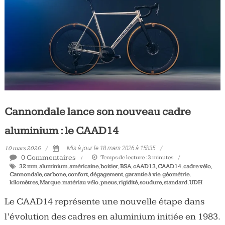
Tous
les
jours,
votre
actualité
vélo
et
triathlon
Cannondale lance son nouveau cadre
aluminium : le CAAD14
10 mars 2026
Mis à jour le 18 mars 2026 à 15h35
0 Commentaires
Temps de lecture :
3
minutes
32 mm
,
aluminium
,
américaine
,
boitier
,
BSA
,
cAAD13
,
CAAD14
,
cadre vélo
,
Cannondale
,
carbone
,
confort
,
dégagement
,
garantie à vie
,
géométrie
,
kilomètres
,
Marque
,
matériau vélo
,
pneus
,
rigidité
,
soudure
,
standard
,
UDH
Le CAAD14 représente une nouvelle étape dans
l’évolution des cadres en aluminium initiée en 1983.