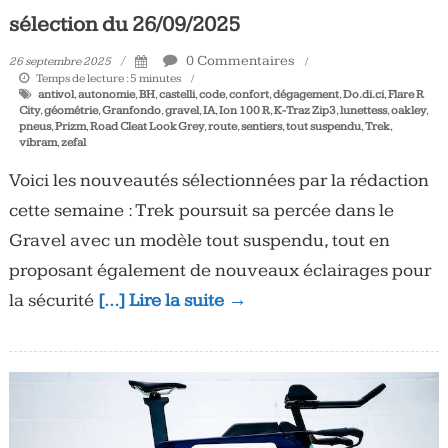
sélection du 26/09/2025
0 Commentaires
26 septembre 2025
Temps de lecture :
5
minutes
antivol
,
autonomie
,
BH
,
castelli
,
code
,
confort
,
dégagement
,
Do.di.ci
,
Flare R
City
,
géométrie
,
Granfondo
,
gravel
,
IA
,
Ion 100 R
,
K-Traz Zip3
,
lunettess
,
oakley
,
pneus
,
Prizm
,
Road Cleat Look Grey
,
route
,
sentiers
,
tout suspendu
,
Trek
,
vibram
,
zefal
Voici les nouveautés sélectionnées par la rédaction
cette semaine : Trek poursuit sa percée dans le
Gravel avec un modèle tout suspendu, tout en
proposant également de nouveaux éclairages pour
la sécurité
[…] Lire la suite →