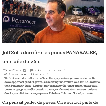
Tous
les
jours,
votre
actualité
vélo
et
triathlon
Jeff Zell : derrière les pneus PANARACER,
une idée du vélo
0 Commentaires
15 juin 2026
Temps de lecture :
23
minutes
3bikes
,
confort vélo
,
contrôle
,
culture japonaise
,
cyclisme moderne
,
Dart
,
développement produit
,
gravel
,
GravelKing
,
innovation vélo
,
Jeff Zell
,
matériel
vélo
,
Panaracer
,
Paris - Roubaix
,
performance vélo
,
pneu gravel
,
pneu route
,
pneus larges
,
pneus vélo
,
pression pneus
,
rendement
,
résistance au roulement
,
Smoke
,
stabilité
,
technologie pneus
,
Tubeless
,
Unbound Gravel
,
vtt
,
watts
On pensait parler de pneus. On a surtout parlé de