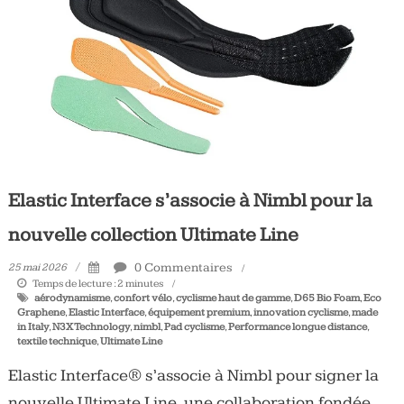
Tous
les
jours,
votre
actualité
vélo
et
triathlon
Elastic Interface s’associe à Nimbl pour la
nouvelle collection Ultimate Line
0 Commentaires
25 mai 2026
Temps de lecture :
2
minutes
aérodynamisme
,
confort vélo
,
cyclisme haut de gamme
,
D65 Bio Foam
,
Eco
Graphene
,
Elastic Interface
,
équipement premium
,
innovation cyclisme
,
made
in Italy
,
N3X Technology
,
nimbl
,
Pad cyclisme
,
Performance longue distance
,
textile technique
,
Ultimate Line
Elastic Interface® s’associe à Nimbl pour signer la
nouvelle Ultimate Line, une collaboration fondée