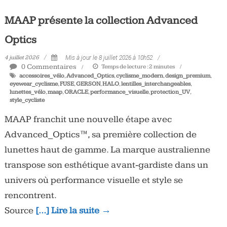
MAAP présente la collection Advanced
Optics
4 juillet 2026
Mis à jour le 8 juillet 2026 à 10h52
0 Commentaires
Temps de lecture :
2
minutes
accessoires_vélo
,
Advanced_Optics
,
cyclisme_modern
,
design_premium
,
eyewear_cyclisme
,
FUSE
,
GERSON
,
HALO
,
lentilles_interchangeables
,
lunettes_vélo
,
maap
,
ORACLE
,
performance_visuelle
,
protection_UV
,
style_cycliste
MAAP franchit une nouvelle étape avec
Advanced_Optics™, sa première collection de
lunettes haut de gamme. La marque australienne
transpose son esthétique avant‑gardiste dans un
univers où performance visuelle et style se
rencontrent.
Source
[…] Lire la suite →