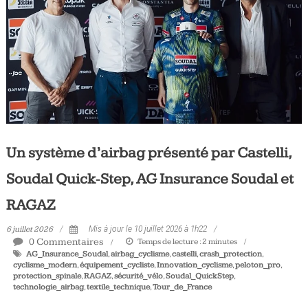
Tous
les
jours,
votre
actualité
vélo
et
triathlon
Un système d’airbag présenté par Castelli,
Soudal Quick‑Step, AG Insurance Soudal et
RAGAZ
6 juillet 2026
Mis à jour le 10 juillet 2026 à 1h22
0 Commentaires
Temps de lecture :
2
minutes
AG_Insurance_Soudal
,
airbag_cyclisme
,
castelli
,
crash_protection
,
cyclisme_modern
,
équipement_cycliste
,
Innovation_cyclisme
,
peloton_pro
,
protection_spinale
,
RAGAZ
,
sécurité_vélo
,
Soudal_QuickStep
,
technologie_airbag
,
textile_technique
,
Tour_de_France