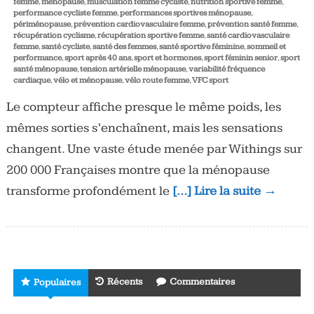
femme
,
ménopause
,
musculation femme cycliste
,
nutrition sportive femme
,
performance cycliste femme
,
performances sportives ménopause
,
périménopause
,
prévention cardiovasculaire femme
,
prévention santé femme
,
récupération cyclisme
,
récupération sportive femme
,
santé cardiovasculaire
femme
,
santé cycliste
,
santé des femmes
,
santé sportive féminine
,
sommeil et
performance
,
sport après 40 ans
,
sport et hormones
,
sport féminin senior
,
sport
santé ménopause
,
tension artérielle ménopause
,
variabilité fréquence
cardiaque
,
vélo et ménopause
,
vélo route femme
,
VFC sport
Le compteur affiche presque le même poids, les
mêmes sorties s’enchaînent, mais les sensations
changent. Une vaste étude menée par Withings sur
200 000 Françaises montre que la ménopause
transforme profondément le
[…] Lire la suite →
Récents
Commentaires
Populaires