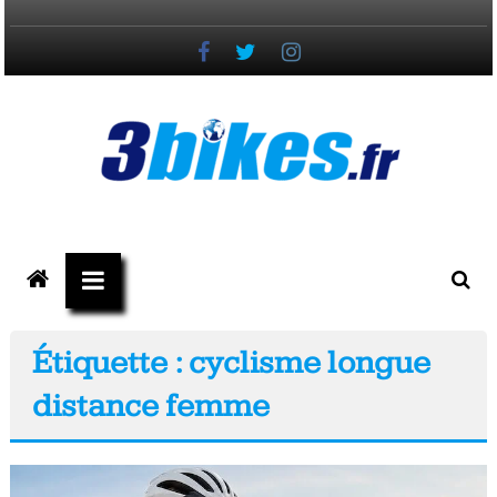
Passer
au
contenu
3bikes.fr
votre
magazine
Vélo,
Étiquette : cyclisme longue
Gravel
distance femme
&
Triathlon