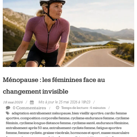
Tous
les
jours,
votre
actualité
vélo
et
triathlon
Ménopause : les féminines face au
changement invisible
18 mai 2026
Mis à jour le 25 mai 2026 à 18h23
0 Commentaires
Temps de lecture :
4
minutes
adaptation entraînement ménopause
,
bien vieillir sportive
,
cardio femme
sportive
,
composition corporelle femme
,
cyclisme endurance femme
,
cyclisme
féminin
,
cyclisme longue distance femme
,
cyclisme santé
,
endurance féminine
,
entraînement après 50 ans
,
entraînement cycliste femme
,
fatigue sportive
femme
,
femme cycliste
,
graisse viscérale
,
hormones et sport
,
masse musculaire