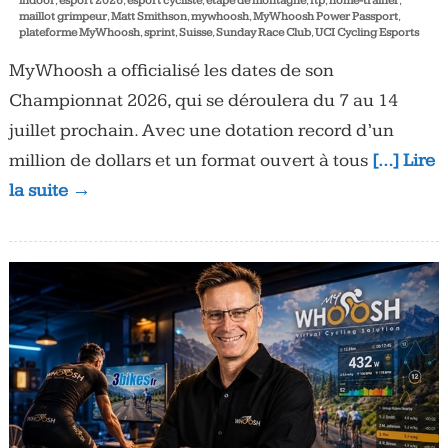
indoor
,
esport 2026
,
esport cycliste
,
étape de montagne
,
ftp
,
home-trainer
,
maillot grimpeur
,
Matt Smithson
,
mywhoosh
,
MyWhoosh Power Passport
,
plateforme MyWhoosh
,
sprint
,
Suisse
,
Sunday Race Club
,
UCI Cycling Esports
MyWhoosh a officialisé les dates de son
Championnat 2026, qui se déroulera du 7 au 14
juillet prochain. Avec une dotation record d’un
million de dollars et un format ouvert à tous
[…] Lire
la suite →