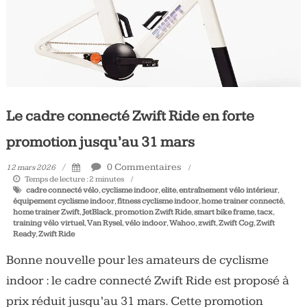
Le cadre connecté Zwift Ride en forte
promotion jusqu’au 31 mars
0 Commentaires
12 mars 2026
Temps de lecture :
2
minutes
cadre connecté vélo
,
cyclisme indoor
,
elite
,
entraînement vélo intérieur
,
équipement cyclisme indoor
,
fitness cyclisme indoor
,
home trainer connecté
,
home trainer Zwift
,
JetBlack
,
promotion Zwift Ride
,
smart bike frame
,
tacx
,
training vélo virtuel
,
Van Rysel
,
vélo indoor
,
Wahoo
,
zwift
,
Zwift Cog
,
Zwift
Ready
,
Zwift Ride
Bonne nouvelle pour les amateurs de cyclisme
indoor : le cadre connecté Zwift Ride est proposé à
prix réduit jusqu’au 31 mars. Cette promotion