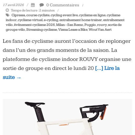
0 Commentaires
17 avril 2026
Temps de lecture :
2
minutes
Cipressa
,
course cycliste
,
cycling event live
,
cyclisme en ligne
,
cyclisme
indoor
,
cyclisme virtuel
,
e-cycling
,
entraînement home trainer
,
entraînement
vélo
,
événement cyclisme 2026
,
Milan - San Remo
,
Poggio
,
rouvy
,
sortie de
groupe vélo
,
Streaming cyclisme
,
Visma Lease a Bike
,
Wout Van Aert
Les fans de cyclisme auront l’occasion de replonger
dans l’un des grands moments de la saison. La
plateforme de cyclisme indoor ROUVY organise une
sortie de groupe en direct le lundi 20
[…] Lire la
suite →