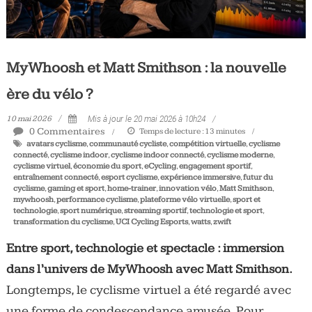
MyWhoosh et Matt Smithson : la nouvelle
ère du vélo ?
10 mai 2026
Mis à jour le 20 mai 2026 à 10h24
0 Commentaires
Temps de lecture :
13
minutes
avatars cyclisme
,
communauté cycliste
,
compétition virtuelle
,
cyclisme
connecté
,
cyclisme indoor
,
cyclisme indoor connecté
,
cyclisme moderne
,
cyclisme virtuel
,
économie du sport
,
eCycling
,
engagement sportif
,
entraînement connecté
,
esport cyclisme
,
expérience immersive
,
futur du
cyclisme
,
gaming et sport
,
home-trainer
,
innovation vélo
,
Matt Smithson
,
mywhoosh
,
performance cyclisme
,
plateforme vélo virtuelle
,
sport et
technologie
,
sport numérique
,
streaming sportif
,
technologie et sport
,
transformation du cyclisme
,
UCI Cycling Esports
,
watts
,
zwift
Entre sport, technologie et spectacle : immersion
dans l’univers de MyWhoosh avec Matt Smithson.
Longtemps, le cyclisme virtuel a été regardé avec
une forme de condescendance amusée. Pour