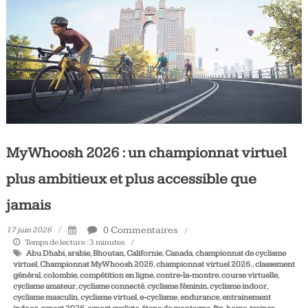
Tous
les
jours,
votre
actualité
vélo
et
triathlon
MyWhoosh 2026 : un championnat virtuel
plus ambitieux et plus accessible que
jamais
0 Commentaires
17 juin 2026
Temps de lecture :
3
minutes
Abu Dhabi
,
arabie
,
Bhoutan
,
Californie
,
Canada
,
championnat de cyclisme
virtuel
,
Championnat MyWhoosh 2026
,
championnat virtuel 2026.
,
classement
général
,
colombie
,
compétition en ligne
,
contre-la-montre
,
course virtuelle
,
cyclisme amateur
,
cyclisme connecté
,
cyclisme féminin
,
cyclisme indoor
,
cyclisme masculin
,
cyclisme virtuel
,
e-cyclisme
,
endurance
,
entrainement