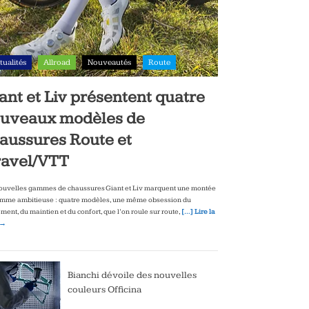
tualités
Allroad
Nouveautés
Route
ant et Liv présentent quatre
uveaux modèles de
aussures Route et
avel/VTT
ouvelles gammes de chaussures Giant et Liv marquent une montée
mme ambitieuse : quatre modèles, une même obsession du
ment, du maintien et du confort, que l’on roule sur route,
[…] Lire la
 →
Bianchi dévoile des nouvelles
couleurs Officina