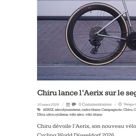
vélo
et
triathlon
Chiru lance l’Aerix sur le s
0 Commentaires
Temps de
30 mars 2026
AERIX
,
aérodynamisme
,
cadre titane
,
Campagnolo
,
Chiru
,
C
Ultra
,
ultra cyclisme
,
vélo aéro
,
vélo titane
Chiru dévoile l’Aerix, son nouveau vélo
Cycling World Düsseldorf 2026.