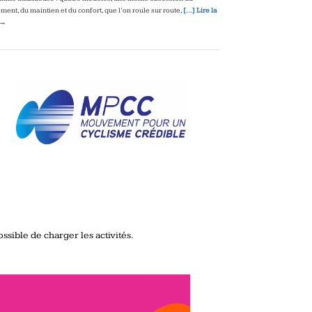
ment, du maintien et du confort, que l’on roule sur route,
[…] Lire la
 →
ssible de charger les activités.