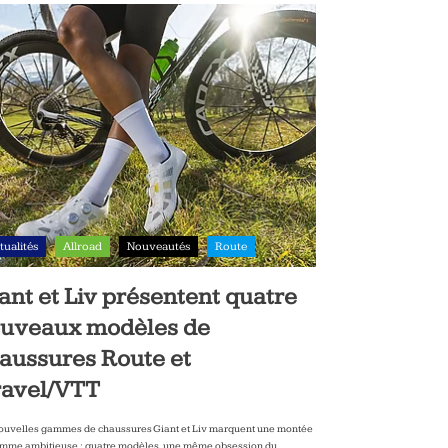
tualités
Allroad
Nouveautés
Route
ant et Liv présentent quatre
uveaux modèles de
aussures Route et
avel/VTT
ouvelles gammes de chaussures Giant et Liv marquent une montée
mme ambitieuse : quatre modèles, une même obsession du