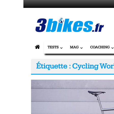
Passer
au
contenu
3bikes.fr
votre
magazine
Vélo,
TESTS
MAG
COACHING
Gravel
Étiquette : Cycling Wo
&
Triathlon
Tous
les
jours,
votre
actualité