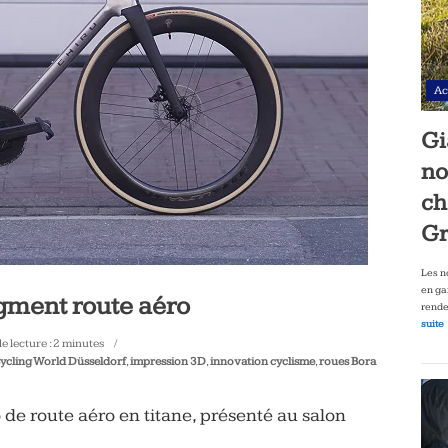
Ac
Gi
no
ch
Gr
Les n
en ga
egment route aéro
rende
suite
 lecture :
2
minutes
ycling World Düsseldorf
,
impression 3D
,
innovation cyclisme
,
roues Bora
 de route aéro en titane, présenté au salon