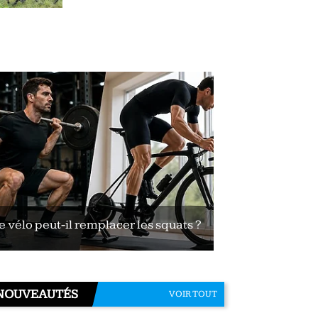
e vélo peut-il remplacer les squats ?
Le vélo peut-il
NOUVEAUTÉS
VOIR TOUT