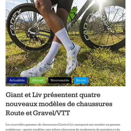
Actualités
Allroad
Nouveautés
Route
Giant et Liv présentent quatre
nouveaux modèles de chaussures
Route et Gravel/VTT
Les nouvelles gammes de chaussures Giant et Liv marquent une montée en gamme
ambitieuse : quatre modèles, une même obsession du rendement, du maintien et du