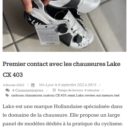
Tous
les
jours,
votre
actualité
vélo
et
triathlon
Premier contact avec les chaussures Lake
CX 403
4 février 2022
Mis à jour le 8 septembre 2022 à 20h15
4 Commentaires
Temps de lecture :
6
minutes
carbone
,
chaussures
,
custom
,
CX 403
,
essai
,
Lake
,
review
,
sur mesure
,
test
Lake est une marque Hollandaise spécialisée dans
le domaine de la chaussure. Elle propose un large
panel de modèles dédiés à la pratique du cyclisme.