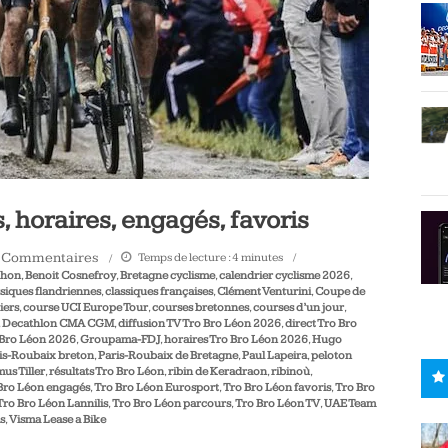
, horaires, engagés, favoris
 Commentaires
Temps de lecture :
4
minutes
chon
,
Benoit Cosnefroy
,
Bretagne cyclisme
,
calendrier cyclisme 2026
,
siques flandriennes
,
classiques françaises
,
Clément Venturini
,
Coupe de
iers
,
course UCI Europe Tour
,
courses bretonnes
,
courses d’un jour
,
,
Decathlon CMA CGM
,
diffusion TV Tro Bro Léon 2026
,
direct Tro Bro
 Bro Léon 2026
,
Groupama-FDJ
,
horaires Tro Bro Léon 2026
,
Hugo
is-Roubaix breton
,
Paris-Roubaix de Bretagne
,
Paul Lapeira
,
peloton
us Tiller
,
résultats Tro Bro Léon
,
ribin de Keradraon
,
ribinoù
,
Bro Léon engagés
,
Tro Bro Léon Eurosport
,
Tro Bro Léon favoris
,
Tro Bro
Tro Bro Léon Lannilis
,
Tro Bro Léon parcours
,
Tro Bro Léon TV
,
UAE Team
s
,
Visma Lease a Bike