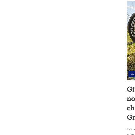
Ac
Gi
no
ch
Gr
Les n
en ga