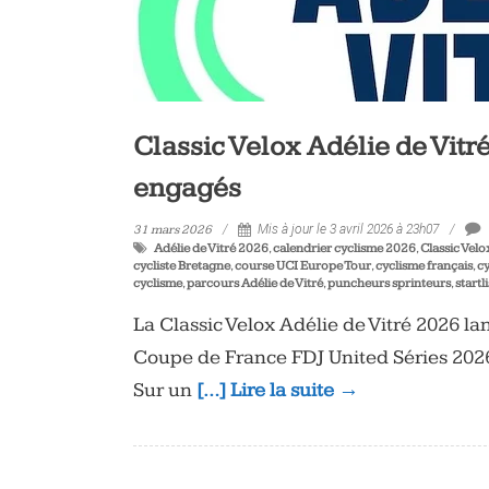
Classic Velox Adélie de Vitré
engagés
31 mars 2026
Mis à jour le 3 avril 2026 à 23h07
Adélie de Vitré 2026
,
calendrier cyclisme 2026
,
Classic Velo
cycliste Bretagne
,
course UCI Europe Tour
,
cyclisme français
,
c
cyclisme
,
parcours Adélie de Vitré
,
puncheurs sprinteurs
,
startl
La Classic Velox Adélie de Vitré 2026 la
Coupe de France FDJ United Séries 2026
Sur un
[…] Lire la suite →