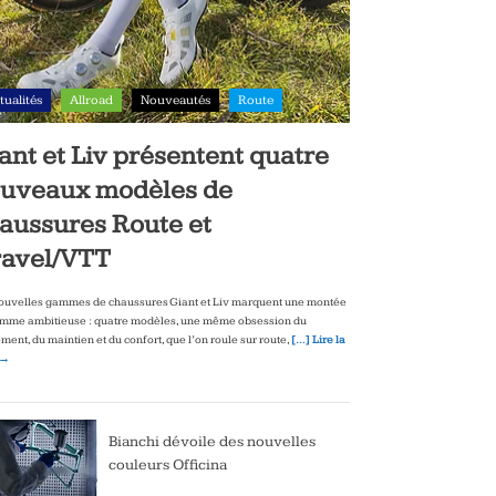
tualités
Allroad
Nouveautés
Route
ant et Liv présentent quatre
uveaux modèles de
aussures Route et
avel/VTT
ouvelles gammes de chaussures Giant et Liv marquent une montée
mme ambitieuse : quatre modèles, une même obsession du
ment, du maintien et du confort, que l’on roule sur route,
[…] Lire la
 →
Bianchi dévoile des nouvelles
couleurs Officina