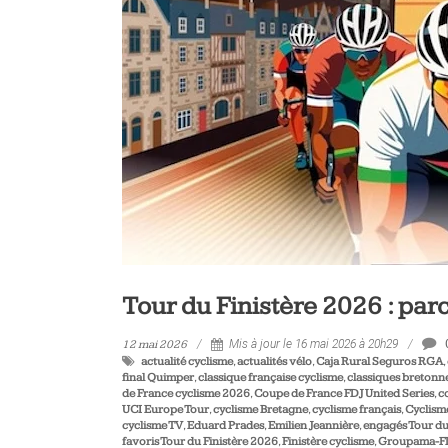
vélo
et
triathlon
Tour du Finistère 2026 : par
12 mai 2026
Mis à jour le 16 mai 2026 à 20h29
actualité cyclisme
,
actualités vélo
,
Caja Rural Seguros RGA
,
final Quimper
,
classique française cyclisme
,
classiques bretonn
de France cyclisme 2026
,
Coupe de France FDJ United Series
,
c
UCI Europe Tour
,
cyclisme Bretagne
,
cyclisme français
,
Cyclism
cyclisme TV
,
Eduard Prades
,
Emilien Jeannière
,
engagés Tour du
favoris Tour du Finistère 2026
,
Finistère cyclisme
,
Groupama-F