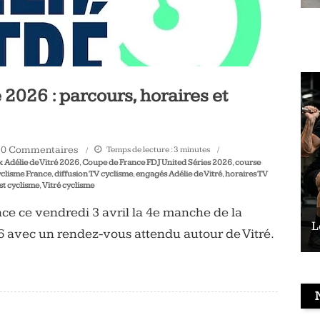
 2026 : parcours, horaires et
0 Commentaires
Temps de lecture :
3
minutes
x Adélie de Vitré 2026
,
Coupe de France FDJ United Séries 2026
,
course
yclisme France
,
diffusion TV cyclisme
,
engagés Adélie de Vitré
,
horaires TV
ist cyclisme
,
Vitré cyclisme
nce ce vendredi 3 avril la 4e manche de la
Le vélo peut-il remplacer les squats ?
L
 avec un rendez-vous attendu autour de Vitré.