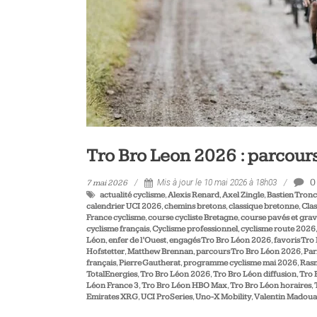
Tro Bro Leon 2026 : parcours
0
7 mai 2026
Mis à jour le 10 mai 2026 à 18h03
actualité cyclisme
,
Alexis Renard
,
Axel Zingle
,
Bastien Tron
calendrier UCI 2026
,
chemins bretons
,
classique bretonne
,
Clas
France cyclisme
,
course cycliste Bretagne
,
course pavés et grav
cyclisme français
,
Cyclisme professionnel
,
cyclisme route 2026
Léon
,
enfer de l’Ouest
,
engagés Tro Bro Léon 2026
,
favoris Tro
Hofstetter
,
Matthew Brennan
,
parcours Tro Bro Léon 2026
,
Par
français
,
Pierre Gautherat
,
programme cyclisme mai 2026
,
Rasm
TotalEnergies
,
Tro Bro Léon 2026
,
Tro Bro Léon diffusion
,
Tro 
Léon France 3
,
Tro Bro Léon HBO Max
,
Tro Bro Léon horaires
,
Emirates XRG
,
UCI ProSeries
,
Uno-X Mobility
,
Valentin Madoua