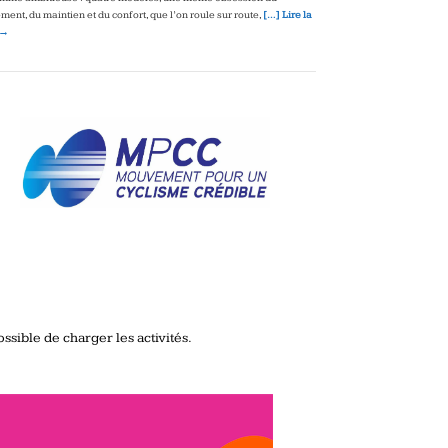
ment, du maintien et du confort, que l’on roule sur route,
[…] Lire la
 →
ssible de charger les activités.