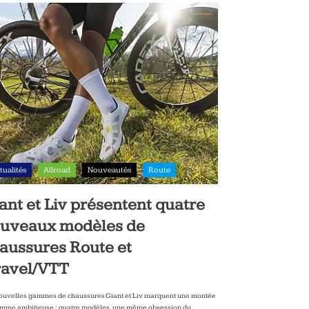
tualités
Allroad
Nouveautés
Route
ant et Liv présentent quatre
uveaux modèles de
aussures Route et
avel/VTT
ouvelles gammes de chaussures Giant et Liv marquent une montée
mme ambitieuse : quatre modèles, une même obsession du