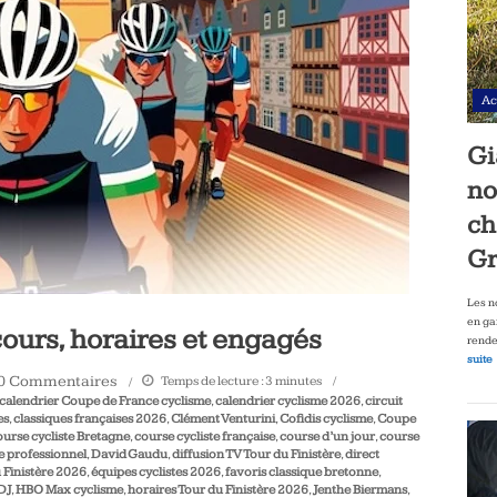
Ac
Gi
no
ch
Gr
Les n
en ga
cours, horaires et engagés
rende
suite
0 Commentaires
Temps de lecture :
3
minutes
calendrier Coupe de France cyclisme
,
calendrier cyclisme 2026
,
circuit
es
,
classiques françaises 2026
,
Clément Venturini
,
Cofidis cyclisme
,
Coupe
ourse cycliste Bretagne
,
course cycliste française
,
course d’un jour
,
course
e professionnel
,
David Gaudu
,
diffusion TV Tour du Finistère
,
direct
 Finistère 2026
,
équipes cyclistes 2026
,
favoris classique bretonne
,
DJ
,
HBO Max cyclisme
,
horaires Tour du Finistère 2026
,
Jenthe Biermans
,