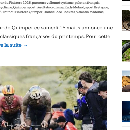
ur du Finistère 2026
,
parcours vallonné cyclisme
,
peloton français
,
yclisme
,
Quimper sport
,
résultats cyclisme
,
Rudy Molard
,
sport Bretagne
,
6
,
Tour du Finistère Quimper
,
Unibet Rose Rockets
,
Valentin Madouas
,
our de Quimper ce samedi 16 mai, s’annonce une
classiques françaises du printemps. Pour cette
re la suite →