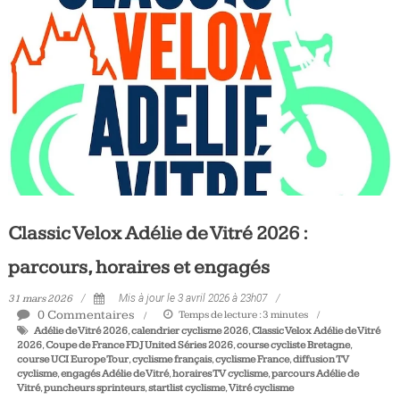
Tous
les
jours,
votre
actualité
vélo
et
triathlon
Classic Velox Adélie de Vitré 2026 :
parcours, horaires et engagés
31 mars 2026
Mis à jour le 3 avril 2026 à 23h07
0 Commentaires
Temps de lecture :
3
minutes
Adélie de Vitré 2026
,
calendrier cyclisme 2026
,
Classic Velox Adélie de Vitré
2026
,
Coupe de France FDJ United Séries 2026
,
course cycliste Bretagne
,
course UCI Europe Tour
,
cyclisme français
,
cyclisme France
,
diffusion TV
cyclisme
,
engagés Adélie de Vitré
,
horaires TV cyclisme
,
parcours Adélie de
Vitré
,
puncheurs sprinteurs
,
startlist cyclisme
,
Vitré cyclisme