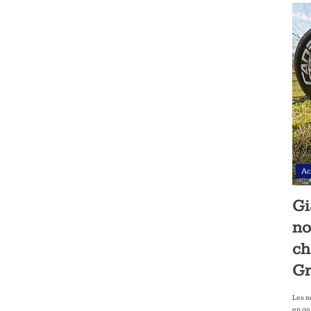
Ac
Gi
no
ch
Gr
Les n
en ga