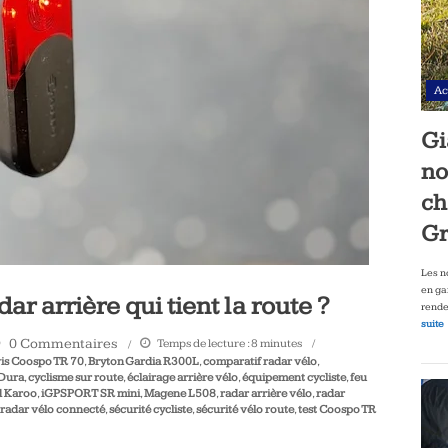
Ac
Gi
no
ch
Gr
Les n
en ga
ar arrière qui tient la route ?
rende
suite
0 Commentaires
Temps de lecture :
8
minutes
is Coospo TR 70
,
Bryton Gardia R300L
,
comparatif radar vélo
,
Dura
,
cyclisme sur route
,
éclairage arrière vélo
,
équipement cycliste
,
feu
 Karoo
,
iGPSPORT SR mini
,
Magene L508
,
radar arrière vélo
,
radar
radar vélo connecté
,
sécurité cycliste
,
sécurité vélo route
,
test Coospo TR