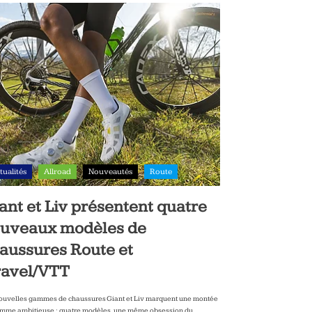
tualités
Allroad
Nouveautés
Route
ant et Liv présentent quatre
uveaux modèles de
aussures Route et
avel/VTT
ouvelles gammes de chaussures Giant et Liv marquent une montée
mme ambitieuse : quatre modèles, une même obsession du