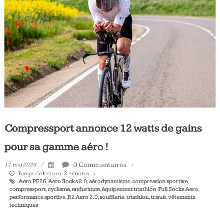
Tous
les
jours,
votre
actualité
vélo
et
triathlon
Compressport annonce 12 watts de gains
pour sa gamme aéro !
0 Commentaires
11 mai 2026
Temps de lecture :
2
minutes
Aero PE26
,
Aero Socks 2.0
,
aérodynamisme
,
compression sportive
,
compressport
,
cyclisme
,
endurance
,
équipement triathlon
,
Full Socks Aero
,
performance sportive
,
R2 Aero 2.0
,
soufflerie
,
triathlon
,
trisuit
,
vêtements
techniques