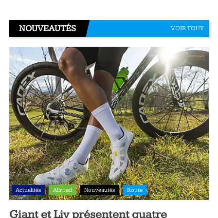
NOUVEAUTÉS
VOIR TOUT
Actualités
Allroad
Nouveautés
Route
Giant et Liv présentent quatre