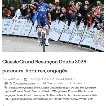
Tous
les
jours,
votre
actualité
vélo
et
triathlon
Classic Grand Besançon Doubs 2026 :
parcours, horaires, engagés
14 avril 2026
Mis à jour le 17 avril 2026 à 16h20
0 Commentaires
Temps de lecture :
3
minutes
calendrier cyclisme 2026
,
Classic Grand Besançon Doubs 2026
,
course
cycliste France
,
David Gaudu
,
diffusion TV cyclisme
,
Emanuel Buchmann
,
engagés Classic Grand Besançon
,
Guillaume Martin
,
horaires course cycliste
2026
,
parcours Classic Grand Besançon Doubs
,
Victor Lafay
,
Wout Poels