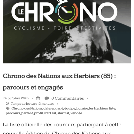
Tous
les
jours,
votre
actualité
vélo
et
triathlon
Chrono des Nations aux Herbiers (85) :
parcours et engagés
0 Commentaires
16 octobre 2025
Temps de lecture :
3
minutes
Chrono des Nations
,
date
,
engagé
,
équipe
,
horaire
,
les Herbiers
,
liste
,
parcours
,
partant
,
profil
,
start list
,
startlist
,
Vendée
La liste officielle des coureurs participant à cette
nouvelle édition du Chrono des Nations aux