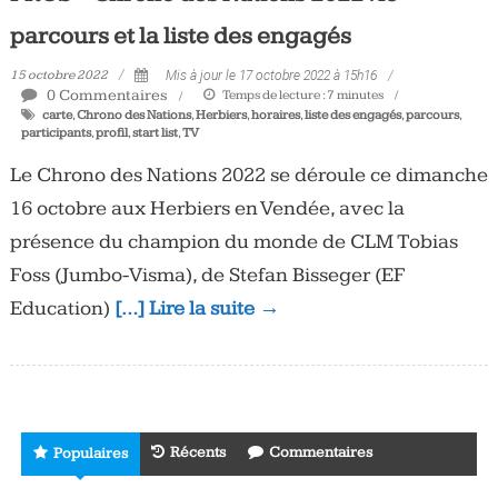
parcours et la liste des engagés
15 octobre 2022
Mis à jour le 17 octobre 2022 à 15h16
0 Commentaires
Temps de lecture :
7
minutes
carte
,
Chrono des Nations
,
Herbiers
,
horaires
,
liste des engagés
,
parcours
,
participants
,
profil
,
start list
,
TV
Le Chrono des Nations 2022 se déroule ce dimanche
16 octobre aux Herbiers en Vendée, avec la
présence du champion du monde de CLM Tobias
Foss (Jumbo-Visma), de Stefan Bisseger (EF
Education)
[…] Lire la suite →
Récents
Commentaires
Populaires