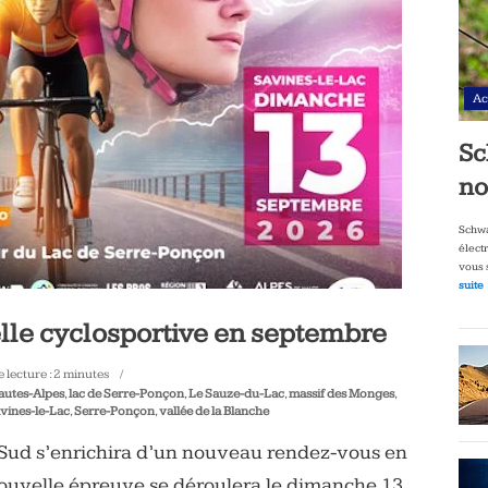
Ac
Sc
no
Schwa
élect
vous 
suite
lle cyclosportive en septembre
 lecture :
2
minutes
autes-Alpes
,
lac de Serre-Ponçon
,
Le Sauze-du-Lac
,
massif des Monges
,
vines-le-Lac
,
Serre-Ponçon
,
vallée de la Blanche
u Sud s’enrichira d’un nouveau rendez-vous en
nouvelle épreuve se déroulera le dimanche 13