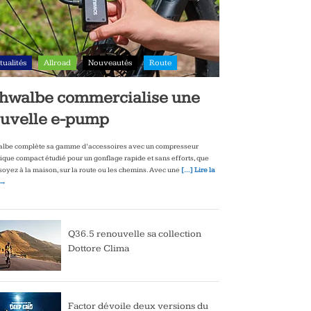
tualités
Allroad
Nouveautés
Route
hwalbe commercialise une
uvelle e-pump
lbe complète sa gamme d’accessoires avec un compresseur
rique compact étudié pour un gonflage rapide et sans efforts, que
soyez à la maison, sur la route ou les chemins. Avec une
[…] Lire la
 →
Q36.5 renouvelle sa collection
Dottore Clima
Factor dévoile deux versions du