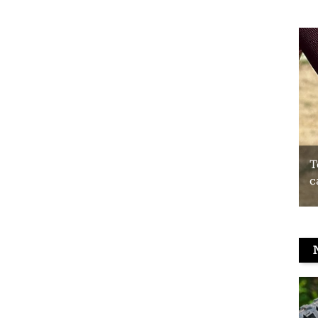
Test du Coospo HW9 : un brassard
T
cardio à prix contenu
c