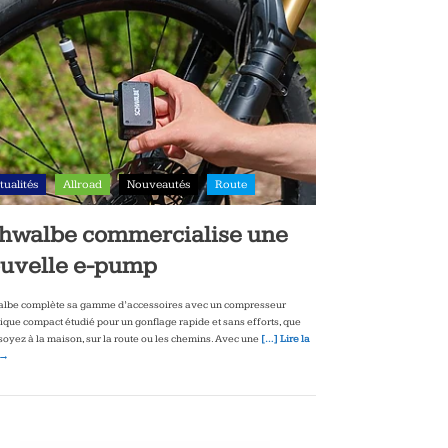
tualités
Allroad
Nouveautés
Route
hwalbe commercialise une
uvelle e-pump
lbe complète sa gamme d’accessoires avec un compresseur
rique compact étudié pour un gonflage rapide et sans efforts, que
soyez à la maison, sur la route ou les chemins. Avec une
[…] Lire la
 →