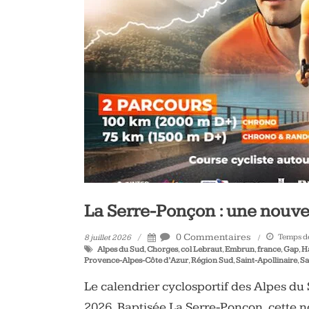
vélo
et
triathlon
La Serre-Ponçon : une nouve
0 Commentaires
Temps de
8 juillet 2026
Alpes du Sud
,
Chorges
,
col Lebraut
,
Embrun
,
france
,
Gap
,
H
Provence-Alpes-Côte d’Azur
,
Région Sud
,
Saint-Apollinaire
,
Sa
Le calendrier cyclosportif des Alpes d
2026. Baptisée La Serre-Ponçon, cette 