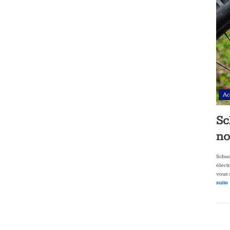
Ac
Sc
no
Schwa
élect
vous 
suite