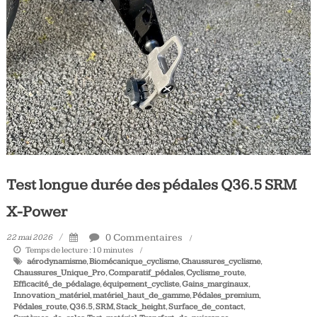
Tous
les
jours,
votre
actualité
vélo
et
triathlon
Test longue durée des pédales Q36.5 SRM
X-Power
0 Commentaires
22 mai 2026
Temps de lecture :
10
minutes
aérodynamisme
,
Biomécanique_cyclisme
,
Chaussures_cyclisme
,
Chaussures_Unique_Pro
,
Comparatif_pédales
,
Cyclisme_route
,
Efficacité_de_pédalage
,
équipement_cycliste
,
Gains_marginaux
,
Innovation_matériel
,
matériel_haut_de_gamme
,
Pédales_premium
,
Pédales_route
,
Q36.5
,
SRM
,
Stack_height
,
Surface_de_contact
,